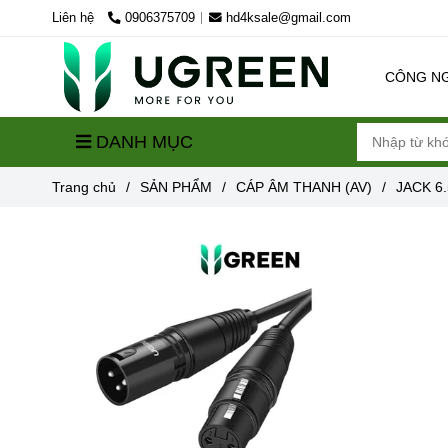
Liên hệ
0906375709
hd4ksale@gmail.com
CÔNG N
DANH MỤC
Trang chủ
/
SẢN PHẨM
/
CÁP ÂM THANH (AV)
/
JACK 6