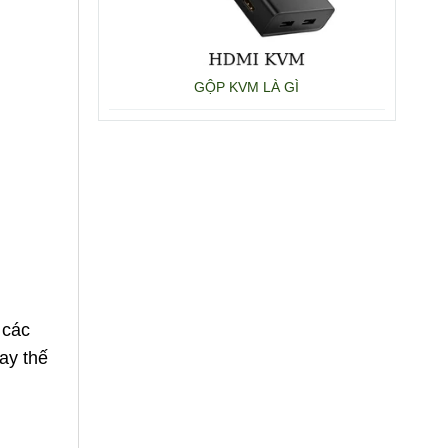
GỘP KVM LÀ GÌ
 các
ay thế