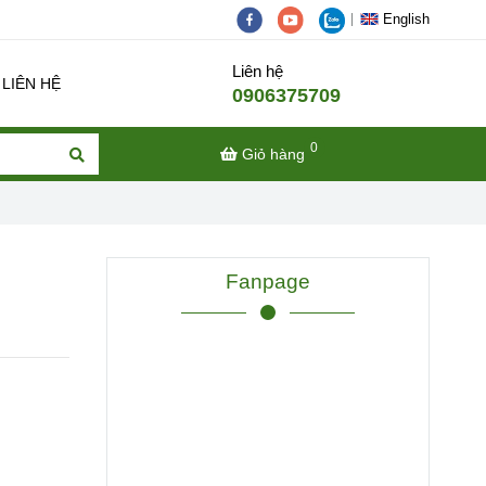
English
Liên hệ
LIÊN HỆ
0906375709
0
Giỏ hàng
Fanpage