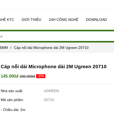
GHỆ KTC
GIỚI THIỆU
24H CÔNG NGHỆ
DOWNLOAD
.5MM
/
Cáp nối dài Microphone dài 2M Ugreen 20710
Cáp nối dài Microphone dài 2M Ugreen 20710
145.000đ
200.000đ
-27%
Nhà sản xuất:
UGREEN
Mã sản phẩm:
20710.
- Chiều dài: 2m