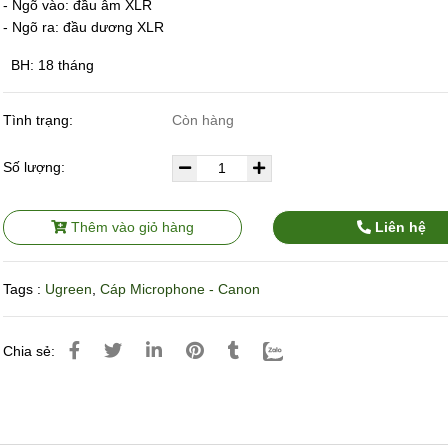
- Ngõ vào: đầu âm XLR
- Ngõ ra: đầu dương XLR
BH: 18 tháng
Tình trạng:
Còn hàng
Số lượng:
Thêm vào giỏ hàng
Liên hệ
Tags :
Ugreen
,
Cáp Microphone - Canon
Chia sẻ: