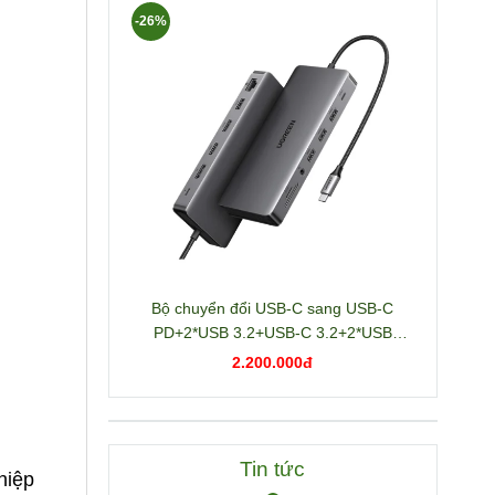
-26%
Bộ chuyển đổi USB-C sang USB-C
PD+2*USB 3.2+USB-C 3.2+2*USB
3.0+RJ45+2*HDMI+DP+SD/TF+3.5mm
2.200.000đ
hỗ trợ 4K Ugreen 15978 CM681
Tin tức
hiệp