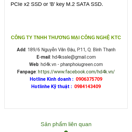
PCIe x2 SSD or 'B' key M.2 SATA SSD.
CÔNG TY TNHH THƯƠNG MẠI CÔNG NGHỆ KTC
Add
: 189/6 Nguyễn Văn Đậu, P.11, Q. Bình Thạnh
E-mail
: hd4ksale@gmail.com
Web
: hd4k.vn - phanphoiugreen.com
Fanpage
:
https://www.facebook.com/hd4k.vn/
Hotline Kinh doanh :
0906375709
Hotlinhe Kỹ thuật :
0984143409
Sản phẩm liên quan