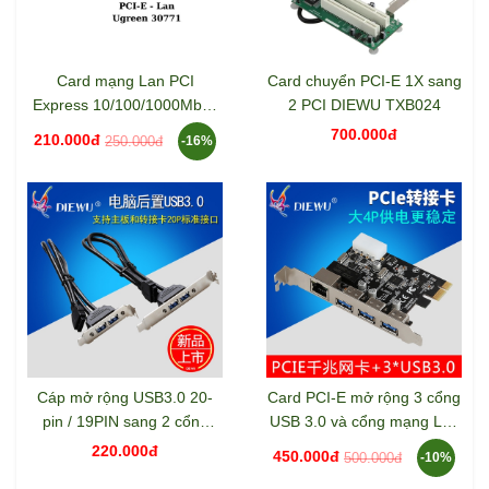
Card mạng Lan PCI
Card chuyển PCI-E 1X sang
Express 10/100/1000Mbps
2 PCI DIEWU TXB024
Ugreen 30771
700.000đ
210.000đ
250.000đ
-16%
Cáp mở rộng USB3.0 20-
Card PCI-E mở rộng 3 cổng
pin / 19PIN sang 2 cổng
USB 3.0 và cổng mạng Lan
USB3.0 DIEWU
1000Mbs DIEWU DW8111E
220.000đ
450.000đ
500.000đ
-10%