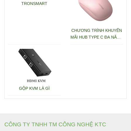
TRONSMART
CHƯƠNG TRÌNH KHUYẾN
MÃI HUB TYPE C ĐA NĂNG
15600 + 15601
GỘP KVM LÀ GÌ
CÔNG TY TNHH TM CÔNG NGHỆ KTC