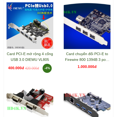
Card PCI-E mở rộng 4 cổng
Card chuyển đổi PCI-E to
USB 3.0 DIEWU VL805
Firewire 800 1394B 3 port,
1394A 1 port Syba
1.000.000đ
400.000đ
420.000đ
-4%