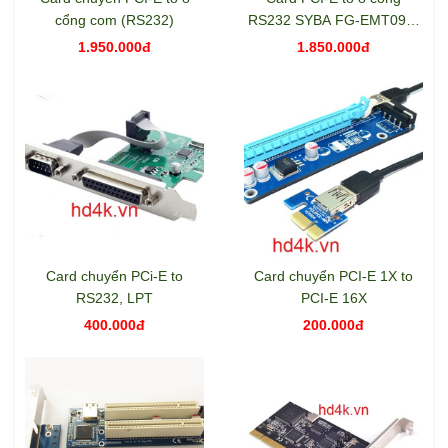
cổng com (RS232)
RS232 SYBA FG-EMT09A-
1-BC01
1.950.000đ
1.850.000đ
Card chuyển PCi-E to
Card chuyển PCI-E 1X to
RS232, LPT
PCI-E 16X
400.000đ
200.000đ