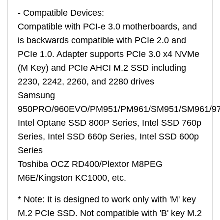
- Compatible Devices:
Compatible with PCI-e 3.0 motherboards, and
is backwards compatible with PCIe 2.0 and
PCIe 1.0. Adapter supports PCIe 3.0 x4 NVMe
(M Key) and PCIe AHCI M.2 SSD including
2230, 2242, 2260, and 2280 drives
Samsung
950PRO/960EVO/PM951/PM961/SM951/SM961/9
Intel Optane SSD 800P Series, Intel SSD 760p
Series, Intel SSD 660p Series, Intel SSD 600p
Series
Toshiba OCZ RD400/Plextor M8PEG
M6E/Kingston KC1000, etc.
* Note: It is designed to work only with 'M' key
M.2 PCIe SSD. Not compatible with 'B' key M.2