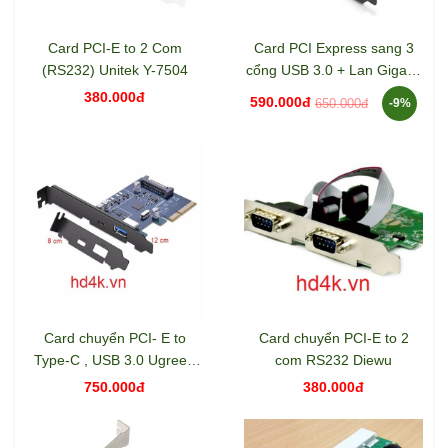
Card PCI-E to 2 Com
Card PCI Express sang 3
(RS232) Unitek Y-7504
cổng USB 3.0 + Lan Gigabit
10/100/1000Mbps Ugreen
380.000đ
590.000đ
650.000đ
-9%
30775
Card chuyển PCI- E to
Card chuyển PCI-E to 2
Type-C , USB 3.0 Ugreen
com RS232 Diewu
30774
750.000đ
380.000đ