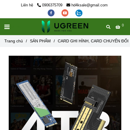
Liên hệ
0906375709
hd4ksale@gmail.com
0
MENU
Trang chủ
/
SẢN PHẨM
/
CARD GHI HÌNH, CARD CHUYỂN ĐỔI