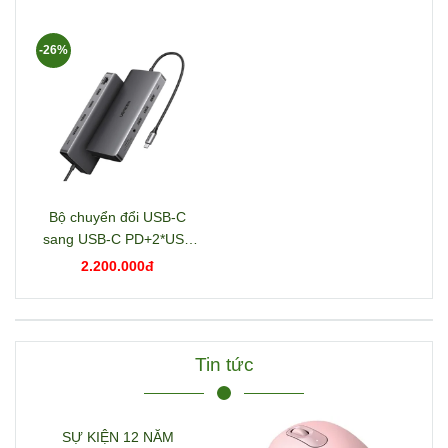
-26%
Bộ chuyển đổi USB-C
sang USB-C PD+2*USB
3.2+USB-C 3.2+2*USB
2.200.000đ
3.0+RJ45+2*HDMI+DP+S
D/TF+3.5mm hỗ trợ 4K
Ugreen 15978 CM681
Tin tức
SỰ KIỆN 12 NĂM