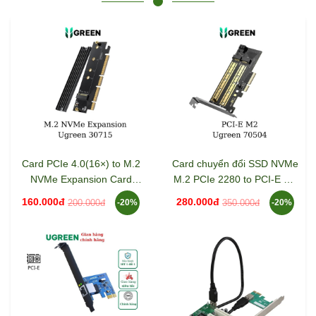
Card PCIe 4.0(16×) to M.2
Card chuyển đổi SSD NVMe
NVMe Expansion Card
M.2 PCIe 2280 to PCI-E 3.0
Ugreen 30715
4X Ugreen 70504
160.000đ
280.000đ
200.000đ
350.000đ
-20%
-20%