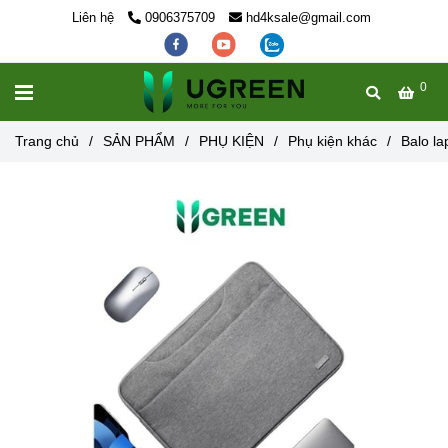
Liên hệ
0906375709
hd4ksale@gmail.com
0
MENU
Trang chủ
/
SẢN PHẨM
/
PHỤ KIỆN
/
Phụ kiện khác
/
Balo la