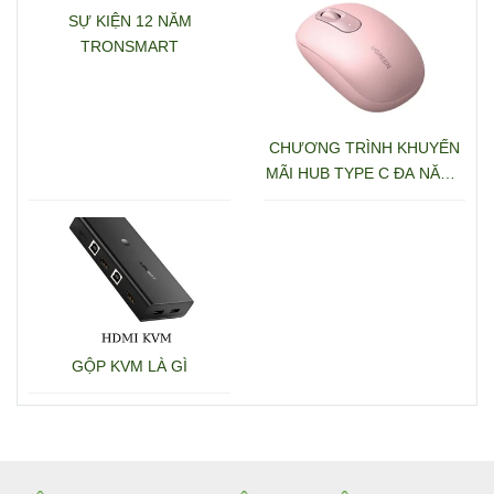
SỰ KIỆN 12 NĂM
TRONSMART
CHƯƠNG TRÌNH KHUYẾN
MÃI HUB TYPE C ĐA NĂNG
15600 + 15601
GỘP KVM LÀ GÌ