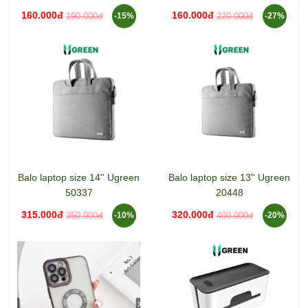
160.000đ
160.000đ
190.000đ
220.000đ
-15%
-27%
Balo laptop size 14'' Ugreen
Balo laptop size 13'' Ugreen
50337
20448
315.000đ
320.000đ
350.000đ
400.000đ
-10%
-20%