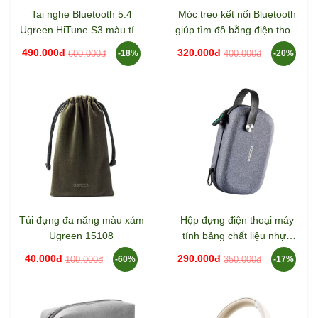
Tai nghe Bluetooth 5.4
Móc treo kết nối Bluetooth
Ugreen HiTune S3 màu tím
giúp tìm đồ bằng điện thoại
Ugreen 55430 WS209
Ugreen 45297 CM816
490.000đ
320.000đ
600.000đ
400.000đ
-18%
-20%
Túi đựng đa năng màu xám
Hộp đựng điện thoại máy
Ugreen 15108
tính bảng chất liệu nhựa
màu xám Ugreen 50903
40.000đ
290.000đ
100.000đ
350.000đ
-60%
-17%
LP152