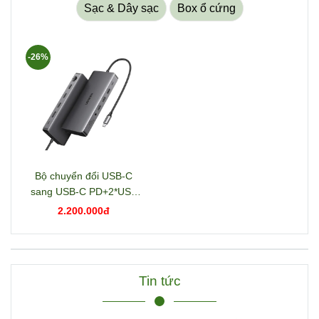
Sạc & Dây sạc
Box ổ cứng
-26%
Bộ chuyển đổi USB-C
sang USB-C PD+2*USB
3.2+USB-C 3.2+2*USB
2.200.000đ
3.0+RJ45+2*HDMI+DP+S
D/TF+3.5mm hỗ trợ 4K
Ugreen 15978 CM681
Tin tức