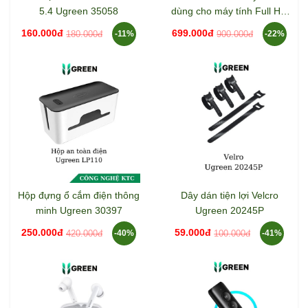
5.4 Ugreen 35058
dùng cho máy tính Full HD
1080@30Hz Ugreen 15728
160.000đ
699.000đ
180.000đ
900.000đ
-11%
-22%
Hộp đựng ổ cắm điện thông
Dây dán tiện lợi Velcro
minh Ugreen 30397
Ugreen 20245P
250.000đ
59.000đ
420.000đ
100.000đ
-40%
-41%