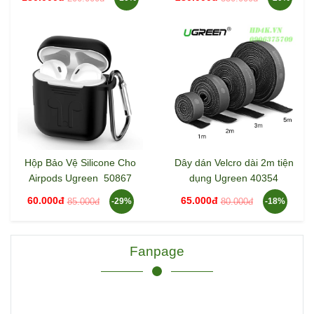
Hộp Bảo Vệ Silicone Cho
Dây dán Velcro dài 2m tiện
Airpods Ugreen 50867
dụng Ugreen 40354
60.000đ
65.000đ
85.000đ
80.000đ
-29%
-18%
Fanpage