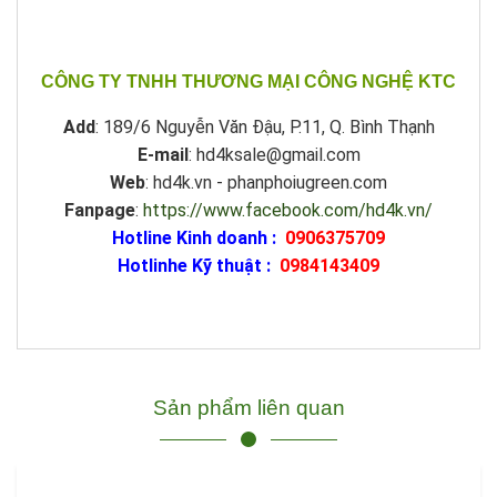
CÔNG TY TNHH THƯƠNG MẠI CÔNG NGHỆ KTC
Add
: 189/6 Nguyễn Văn Đậu, P.11, Q. Bình Thạnh
E-mail
: hd4ksale@gmail.com
Web
: hd4k.vn - phanphoiugreen.com
Fanpage
:
https://www.facebook.com/hd4k.vn/
Hotline Kinh doanh :
0906375709
Hotlinhe Kỹ thuật :
0984143409
Sản phẩm liên quan