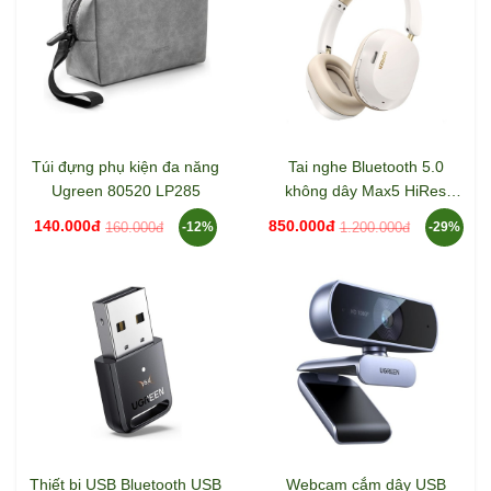
Túi đựng phụ kiện đa năng
Tai nghe Bluetooth 5.0
Ugreen 80520 LP285
không dây Max5 HiRes
Bluetooth 10mW Ugreen
140.000đ
850.000đ
160.000đ
1.200.000đ
-12%
-29%
35758
Thiết bị USB Bluetooth USB
Webcam cắm dây USB