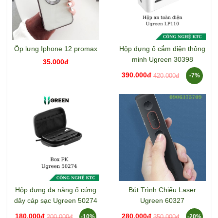
Ốp lưng Iphone 12 promax
Hộp đựng ổ cắm điện thông
minh Ugreen 30398
35.000đ
390.000đ
420.000đ
-7%
Hộp đựng đa năng ổ cứng
Bút Trình Chiếu Laser
dây cáp sạc Ugreen 50274
Ugreen 60327
180.000đ
280.000đ
200.000đ
350.000đ
-10%
-20%