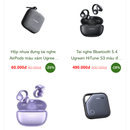
Hộp nhựa đựng tai nghe
Tai nghe Bluetooth 5.4
AirPods màu xám Ugreen
Ugreen HiTune S3 màu đen
70577 LP128
Ugreen 45785 WS209
60.000đ
490.000đ
80.000đ
600.000đ
-25%
-18%