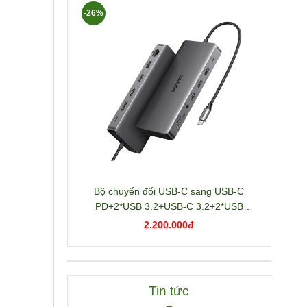
-26%
Bộ chuyển đổi USB-C sang USB-C
PD+2*USB 3.2+USB-C 3.2+2*USB
3.0+RJ45+2*HDMI+DP+SD/TF+3.5mm
2.200.000đ
hỗ trợ 4K Ugreen 15978 CM681
Tin tức