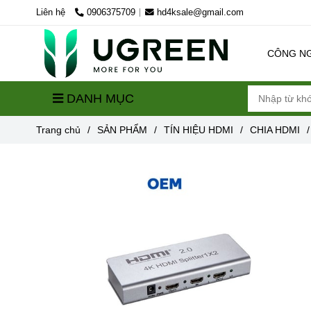
Liên hệ
0906375709
hd4ksale@gmail.com
CÔNG N
DANH MỤC
Trang chủ
/
SẢN PHẨM
/
TÍN HIỆU HDMI
/
CHIA HDMI
/