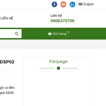
English
Liên hệ
LIÊN HỆ
0906375709
0
Giỏ hàng
Fanpage
 HDSP02
ngõ ra đến
nghệ EDID