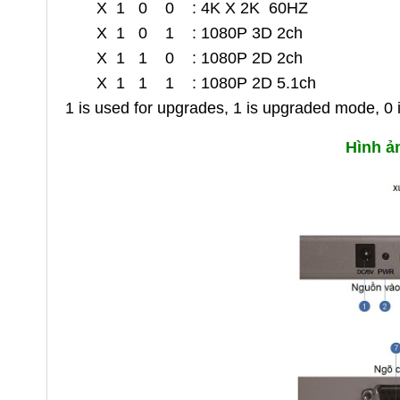
X 1 0 0 : 4K X 2K 60HZ
X 1 0 1 : 1080P 3D 2ch
X 1 1 0 : 1080P 2D 2ch
X 1 1 1 : 1080P 2D 5.1ch
1 is used for upgrades, 1 is upgraded mode, 0
Hình ả