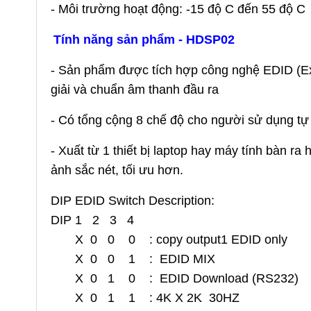
- Môi trường hoạt động: -15 độ C đến 55 độ C
Tính năng sản phẩm - HDSP02
- Sản phẩm được tích hợp công nghệ EDID (Exte
giải và chuẩn âm thanh đầu ra
- Có tổng cộng 8 chế độ cho người sử dụng tự c
- Xuất từ 1 thiết bị laptop hay máy tính bàn r
ảnh sắc nét, tối ưu hơn.
DIP EDID Switch Description:
DIP 1 2 3 4
X 0 0 0 : copy output1 EDID only
X 0 0 1 : EDID MIX
X 0 1 0 : EDID Download (RS232)
X 0 1 1 : 4K X 2K 30HZ