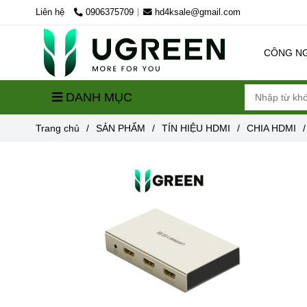
Liên hệ
0906375709
hd4ksale@gmail.com
CÔNG N
DANH MỤC
Trang chủ
/
SẢN PHẨM
/
TÍN HIỆU HDMI
/
CHIA HDMI
/