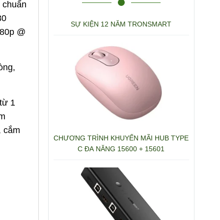
p chuẩn
80
SỰ KIỆN 12 NĂM TRONSMART
080p @
òng,
từ 1
âm
t, cắm
CHƯƠNG TRÌNH KHUYẾN MÃI HUB TYPE
C ĐA NĂNG 15600 + 15601