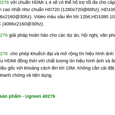
40276
với chuẩn HDMI 1.4 sẽ có thể hỗ trợ tối đa cho cá
ảnh cao nhất như chuẩn HD720 (1280x720@60hz), HD10
96x2160@30hz). Video màu sâu lên tới 12bit,HD1080 1
2K (4096x2160@30hz).
40276
giải pháp hoàn hảo cho các dự án, hội nghị, văn ph
40276
cho phép khuếch đại và mở rộng tín hiệu hình ảnh 
u HDMI đồng thời với chất lượng tín hiệu hình ảnh và 
hiệu gốc với khoảng cách lên tới 15M. Không cần cài đặ
nhanh chóng và tiện dụng.
sản phẩm - Ugreen 40276