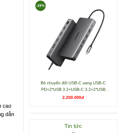
-26%
Bộ chuyển đổi USB-C sang USB-C
PD+2*USB 3.2+USB-C 3.2+2*USB
3.0+RJ45+2*HDMI+DP+SD/TF+3.5mm
2.200.000đ
hỗ trợ 4K Ugreen 15978 CM681
m cao
ng dẫn
Tin tức