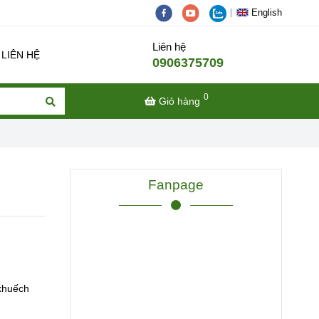
English
Liên hệ
LIÊN HỆ
0906375709
0
Giỏ hàng
Fanpage
 khuếch