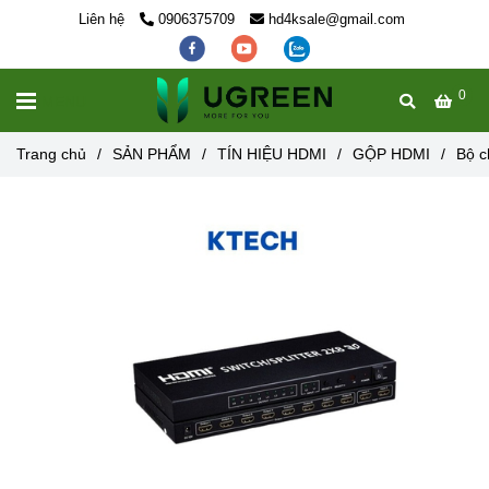
Liên hệ
0906375709
hd4ksale@gmail.com
0
MENU
Trang chủ
/
SẢN PHẨM
/
TÍN HIỆU HDMI
/
GỘP HDMI
/
Bộ c