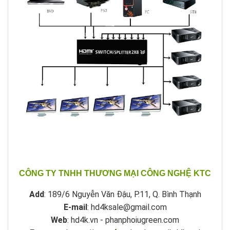
CÔNG TY TNHH THƯƠNG MẠI CÔNG NGHỆ KTC
Add
: 189/6 Nguyễn Văn Đậu, P.11, Q. Bình Thạnh
E-mail
: hd4ksale@gmail.com
Web
: hd4k.vn - phanphoiugreen.com