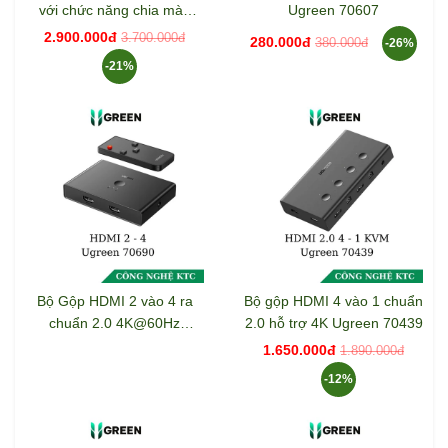
với chức năng chia màn
Ugreen 70607
hình Ugreen 80187
2.900.000đ
3.700.000đ
280.000đ
380.000đ
-26%
-21%
Bộ Gộp HDMI 2 vào 4 ra
Bộ gộp HDMI 4 vào 1 chuẩn
chuẩn 2.0 4K@60Hz
2.0 hỗ trợ 4K Ugreen 70439
Ugreen 70690
1.650.000đ
1.890.000đ
-12%