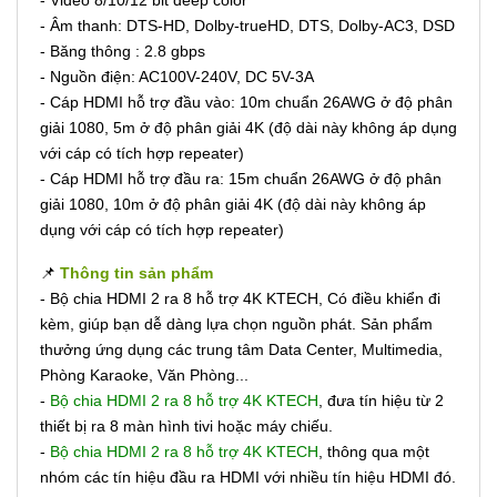
- Video 8/10/12 bit deep color
- Âm thanh: DTS-HD, Dolby-trueHD, DTS, Dolby-AC3, DSD
- Băng thông : 2.8 gbps
- Nguồn điện: AC100V-240V, DC 5V-3A
- Cáp HDMI hỗ trợ đầu vào: 10m chuẩn 26AWG ở độ phân
giải 1080, 5m ở độ phân giải 4K (độ dài này không áp dụng
với cáp có tích hợp repeater)
- Cáp HDMI hỗ trợ đầu ra: 15m chuẩn 26AWG ở độ phân
giải 1080, 10m ở độ phân giải 4K (độ dài này không áp
dụng với cáp có tích hợp repeater)
📌
Thông tin sản phẩm
- Bộ chia HDMI 2 ra 8 hỗ trợ 4K KTECH, Có điều khiển đi
kèm, giúp bạn dễ dàng lựa chọn nguồn phát. Sản phẩm
thưởng ứng dụng các trung tâm Data Center, Multimedia,
Phòng Karaoke, Văn Phòng...
-
Bộ chia HDMI 2 ra 8 hỗ trợ 4K KTECH
, đưa tín hiệu từ 2
thiết bị ra 8 màn hình tivi hoặc máy chiếu.
-
Bộ chia HDMI 2 ra 8 hỗ trợ 4K KTECH
, thông qua một
nhóm các tín hiệu đầu ra HDMI với nhiều tín hiệu HDMI đó.