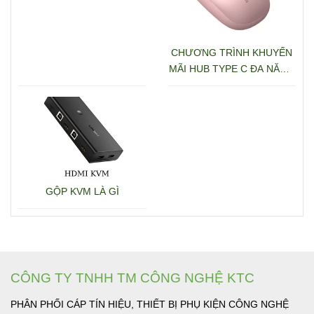
CHƯƠNG TRÌNH KHUYẾN
MÃI HUB TYPE C ĐA NĂNG
15600 + 15601
GỘP KVM LÀ GÌ
CÔNG TY TNHH TM CÔNG NGHỆ KTC
PHÂN PHỐI CÁP TÍN HIỆU, THIẾT BỊ PHỤ KIỆN CÔNG NGHỆ