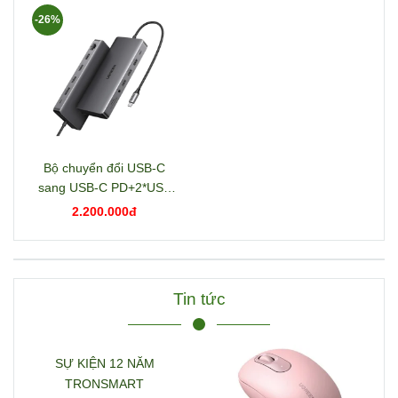
-26%
Bộ chuyển đổi USB-C
sang USB-C PD+2*USB
3.2+USB-C 3.2+2*USB
2.200.000đ
3.0+RJ45+2*HDMI+DP+S
D/TF+3.5mm hỗ trợ 4K
Ugreen 15978 CM681
Tin tức
SỰ KIỆN 12 NĂM
TRONSMART