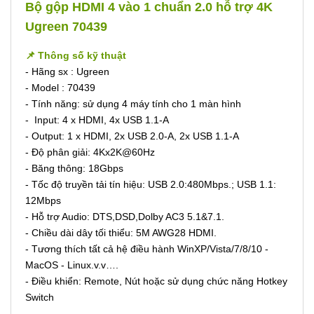
Bộ gộp HDMI 4 vào 1 chuẩn 2.0 hỗ trợ 4K
Ugreen 70439
📌 Thông số kỹ thuật
- Hãng sx : Ugreen
- Model : 70439
- Tính năng: sử dụng 4 máy tính cho 1 màn hình
- Input: 4 x HDMI, 4x USB 1.1-A
- Output: 1 x HDMI, 2x USB 2.0-A, 2x USB 1.1-A
- Độ phân giải: 4Kx2K@60Hz
- Băng thông: 18Gbps
- Tốc độ truyền tải tín hiệu: USB 2.0:480Mbps.; USB 1.1:
12Mbps
- Hỗ trợ Audio: DTS,DSD,Dolby AC3 5.1&7.1.
- Chiều dài dây tối thiểu: 5M AWG28 HDMI.
- Tương thích tất cả hệ điều hành WinXP/Vista/7/8/10 -
MacOS - Linux.v.v….
- Điều khiển: Remote, Nút hoặc sử dụng chức năng Hotkey
Switch