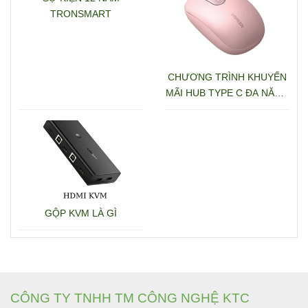
TRONSMART
CHƯƠNG TRÌNH KHUYẾN
MÃI HUB TYPE C ĐA NĂNG
15600 + 15601
GỘP KVM LÀ GÌ
CÔNG TY TNHH TM CÔNG NGHỆ KTC