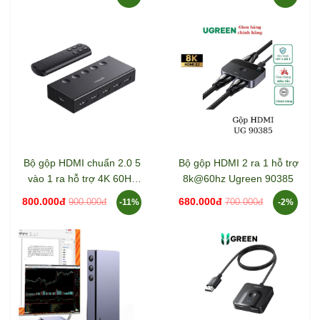
Bộ gộp HDMI chuẩn 2.0 5
Bộ gộp HDMI 2 ra 1 hỗ trợ
vào 1 ra hỗ trợ 4K 60Hz
8k@60hz Ugreen 90385
Ugreen 90512
800.000đ
680.000đ
900.000đ
700.000đ
-11%
-2%