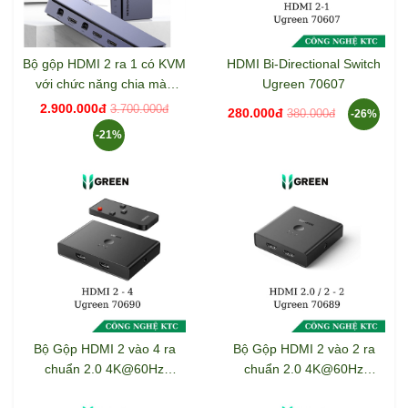
Bộ gộp HDMI 2 ra 1 có KVM
HDMI Bi-Directional Switch
với chức năng chia màn
Ugreen 70607
hình Ugreen 80187
2.900.000đ
3.700.000đ
280.000đ
380.000đ
-26%
-21%
Bộ Gộp HDMI 2 vào 4 ra
Bộ Gộp HDMI 2 vào 2 ra
chuẩn 2.0 4K@60Hz
chuẩn 2.0 4K@60Hz
Ugreen 70690
Ugreen 70689