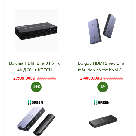
Bộ chia HDMI 2 ra 8 hỗ trợ
Bộ gộp HDMI 2 vào 1 ra
4K@60Hz KTECH
màu đen hỗ trợ KVM 8K
Ugreen 25961
2.500.000đ
1.400.000đ
3.000.000đ
1.500.000đ
-16%
-6%