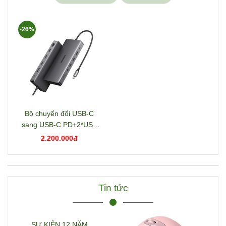
-26%
Bộ chuyển đổi USB-C
sang USB-C PD+2*USB
3.2+USB-C 3.2+2*USB
2.200.000đ
3.0+RJ45+2*HDMI+DP+S
D/TF+3.5mm hỗ trợ 4K
Ugreen 15978 CM681
Tin tức
SỰ KIỆN 12 NĂM