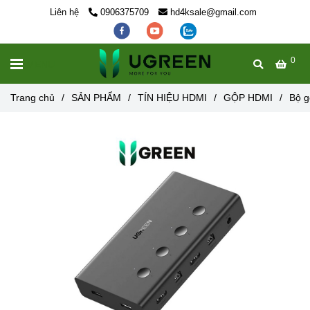
Liên hệ
0906375709
hd4ksale@gmail.com
0
MENU
Trang chủ
/
SẢN PHẨM
/
TÍN HIỆU HDMI
/
GỘP HDMI
/
Bộ g