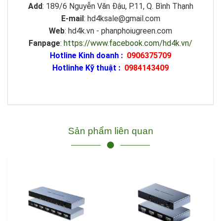
Add
: 189/6 Nguyễn Văn Đậu, P.11, Q. Bình Thạnh
E-mail
: hd4ksale@gmail.com
Web
: hd4k.vn - phanphoiugreen.com
Fanpage
:
https://www.facebook.com/hd4k.vn/
Hotline Kinh doanh :
0906375709
Hotlinhe Kỹ thuật :
0984143409
Sản phẩm liên quan