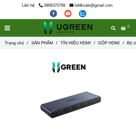
Liên hệ
0906375709
hd4ksale@gmail.com
0
MENU
Trang chủ
/
SẢN PHẨM
/
TÍN HIỆU HDMI
/
GỘP HDMI
/
Bộ c