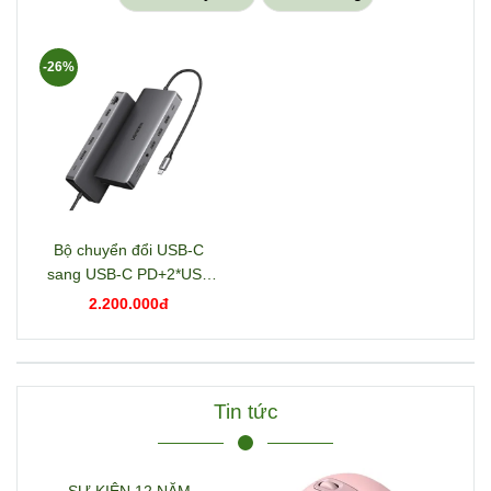
-26%
Bộ chuyển đổi USB-C
sang USB-C PD+2*USB
3.2+USB-C 3.2+2*USB
2.200.000đ
3.0+RJ45+2*HDMI+DP+S
D/TF+3.5mm hỗ trợ 4K
Ugreen 15978 CM681
Tin tức
SỰ KIỆN 12 NĂM