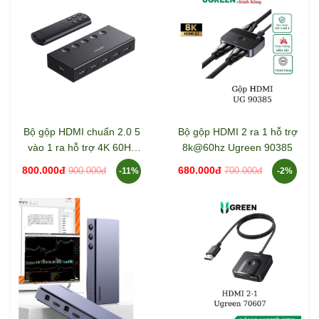
Bộ gộp HDMI chuẩn 2.0 5
Bộ gộp HDMI 2 ra 1 hỗ trợ
vào 1 ra hỗ trợ 4K 60Hz
8k@60hz Ugreen 90385
Ugreen 90512
800.000đ
680.000đ
900.000đ
700.000đ
-11%
-2%