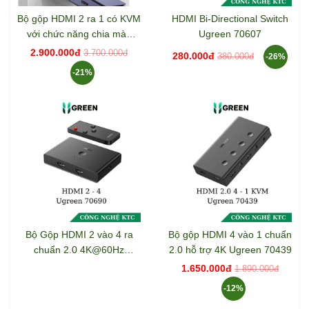
Bộ gộp HDMI 2 ra 1 có KVM
HDMI Bi-Directional Switch
với chức năng chia màn
Ugreen 70607
hình Ugreen 80187
2.900.000đ
3.700.000đ
280.000đ
380.000đ
-26%
-21%
Bộ Gộp HDMI 2 vào 4 ra
Bộ gộp HDMI 4 vào 1 chuẩn
chuẩn 2.0 4K@60Hz
2.0 hỗ trợ 4K Ugreen 70439
Ugreen 70690
1.650.000đ
1.890.000đ
-12%