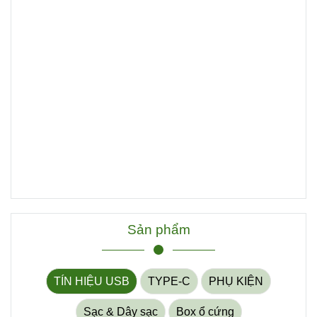
Sản phẩm
TÍN HIỆU USB
TYPE-C
PHỤ KIỆN
Sạc & Dây sạc
Box ổ cứng