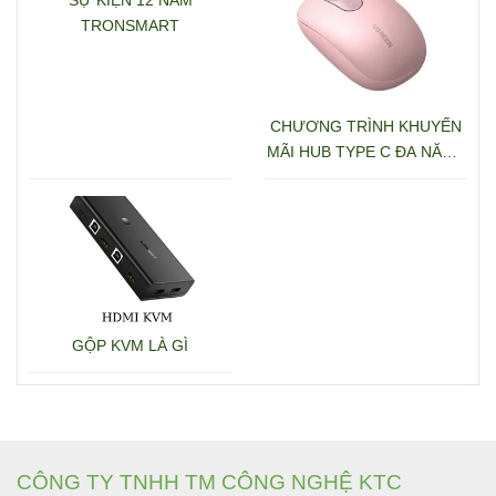
TRONSMART
CHƯƠNG TRÌNH KHUYẾN
MÃI HUB TYPE C ĐA NĂNG
15600 + 15601
GỘP KVM LÀ GÌ
CÔNG TY TNHH TM CÔNG NGHỆ KTC