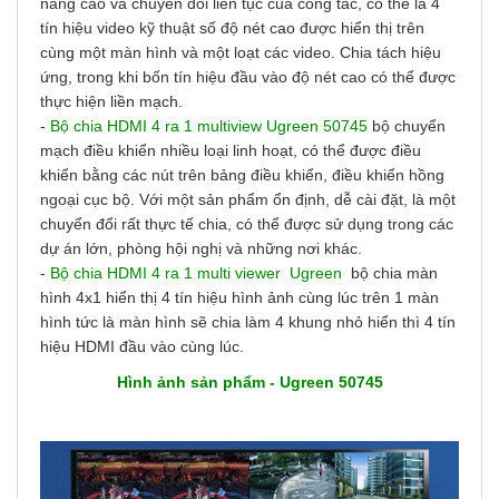
năng cao và chuyển đổi liên tục của công tắc, có thể là 4
tín hiệu video kỹ thuật số độ nét cao được hiển thị trên
cùng một màn hình và một loạt các video. Chia tách hiệu
ứng, trong khi bốn tín hiệu đầu vào độ nét cao có thể được
thực hiện liền mạch.
-
Bộ chia HDMI 4 ra 1 multiview Ugreen 50745
bộ chuyển
mạch điều khiển nhiều loại linh hoạt, có thể được điều
khiển bằng các nút trên bảng điều khiển, điều khiển hồng
ngoại cục bộ. Với một sản phẩm ổn định, dễ cài đặt, là một
chuyển đổi rất thực tế chia, có thể được sử dụng trong các
dự án lớn, phòng hội nghị và những nơi khác.
-
Bộ chia HDMI 4 ra 1 multi viewer Ugreen
bộ chia màn
hình 4x1 hiển thị 4 tín hiệu hình ảnh cùng lúc trên 1 màn
hình tức là m
àn hình sẽ chia làm 4 khung nhỏ hiển thì 4 tín
hiệu HDMI đầu vào cùng lúc.
Hình ảnh sản phẩm - Ugreen 50745