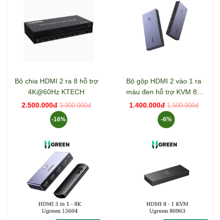
Bộ chia HDMI 2 ra 8 hỗ trợ
Bộ gộp HDMI 2 vào 1 ra
4K@60Hz KTECH
màu đen hỗ trợ KVM 8K
Ugreen 25961
2.500.000đ
1.400.000đ
3.000.000đ
1.500.000đ
-16%
-6%