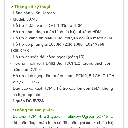
📌
Thông số kỹ thuật
- Hãng sản xuất: Ugreen
- Model: 50745
- Hỗ trợ 4 đầu vào HDMI, 1 đầu ra HDMI
- Hỗ trợ phân đoạn màn hình tín hiệu 4 kênh HDMI
- Hỗ trợ 4 kênh tín hiệu HDMI chuyển đổi liền mạch giữa
- Hỗ trợ độ phân giải
1080P, 720P, 1080i, 1024X768,
1360X768
- Hỗ trợ chuyển đổi hồng ngoại (cổng IR),
- Tương thích với HDMI1.3a, HDCP1.2, tương thích với
phiên bản DVI1.0
- Hỗ trợ định dạng đầu ra âm thanh PCM2, 5.1CH, 7.1CH,
Dolby5.1, DTS5.1
- Đầu vào và xuất HDMI: hỗ trợ cáp lên đến 15M, không
tích hợp repeater
- Nguồn
DC 5V/2A
📌
Thông tin sản phẩm
-
Bộ chia HDMI 4 ra 1 Quad - multiview Ugreen 50745
là
một phân đoạn màn hình có độ phân giải cao 4 chiều hiệu