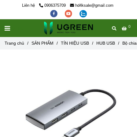
Liên hệ
0906375709
hd4ksale@gmail.com
0
MENU
Trang chủ
/
SẢN PHẨM
/
TÍN HIỆU USB
/
HUB USB
/
Bộ chi