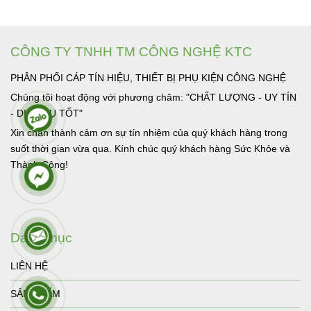
GỘP KVM LÀ GÌ
CÔNG TY TNHH TM CÔNG NGHỆ KTC
PHÂN PHỐI CÁP TÍN HIỆU, THIẾT BỊ PHỤ KIỆN CÔNG NGHỆ
Chúng tôi hoạt động với phương châm: "CHẤT LƯỢNG - UY TÍN
- DỊCH VỤ TỐT"
Xin chân thành cảm ơn sự tín nhiệm của quý khách hàng trong
suốt thời gian vừa qua. Kính chúc quý khách hàng Sức Khỏe và
Thành Công!