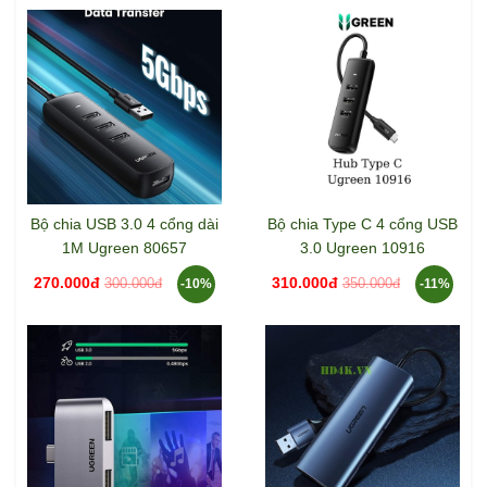
Bộ chia USB 3.0 ra 3 cổng
Bộ HUB chia 7 cổng USB
USB 3.0 + Lan 1000Mbps
3.0 có công tắc Ugreen
Ugreen 20915
30778
590.000đ
990.000đ
Bộ chia USB 3.0 4 cổng dài
Bộ chia Type C 4 cổng USB
1M Ugreen 80657
3.0 Ugreen 10916
270.000đ
310.000đ
300.000đ
350.000đ
-10%
-11%