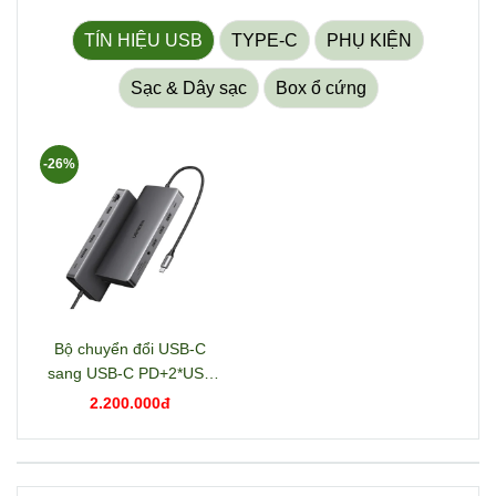
Sản phẩm
TÍN HIỆU USB
TYPE-C
PHỤ KIỆN
Sạc & Dây sạc
Box ổ cứng
-26%
Bộ chuyển đổi USB-C