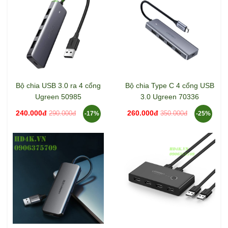
Bộ chia USB 2.0 + Lan
10/100Mbps Ugreen 30299
350.000đ
Bộ chia USB 3.0 ra 4 cổng
Bộ chia Type C 4 cổng USB
Ugreen 50985
3.0 Ugreen 70336
240.000đ
260.000đ
290.000đ
350.000đ
-17%
-25%