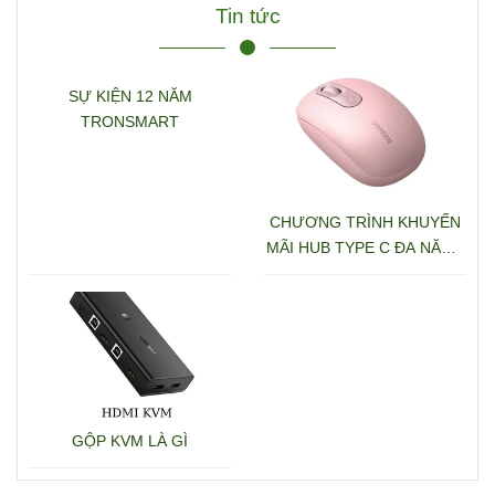
sang USB-C PD+2*USB
3.2+USB-C 3.2+2*USB
2.200.000đ
3.0+RJ45+2*HDMI+DP+S
D/TF+3.5mm hỗ trợ 4K
Ugreen 15978 CM681
Tin tức
SỰ KIỆN 12 NĂM
TRONSMART
CHƯƠNG TRÌNH KHUYẾN
MÃI HUB TYPE C ĐA NĂNG
15600 + 15601