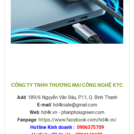
CÔNG TY TNHH THƯƠNG MẠI CÔNG NGHỆ KTC
Add
: 189/6 Nguyễn Văn Đậu, P.11, Q. Bình Thạnh
E-mail
: hd4ksale@gmail.com
Web
: hd4k.vn - phanphoiugreen.com
Fanpage
:
https://www.facebook.com/hd4k.vn/
Hotline Kinh doanh :
0906375709