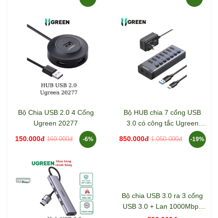
Bộ Chia USB 2.0 4 Cổng
Bộ HUB chia 7 cổng USB
Ugreen 20277
3.0 có công tắc Ugreen
90305
150.000đ
850.000đ
160.000đ
1.050.000đ
-6%
-19%
Bộ chia USB 3.0 ra 3 cổng
USB 3.0 + Lan 1000Mbps
Ugreen 60812