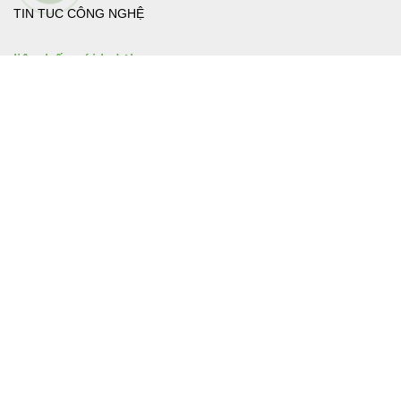
Danh mục
LIÊN HỆ
SẢN PHẨM
TIN TUC CÔNG NGHỆ
liên kết với hd4k.vn
CHÍNH SÁCH
Hướng dẫn mua hàng
Phương thức thanh toán
Phương thức giao nhận/vận chuyển
Chính sách Bảo hành