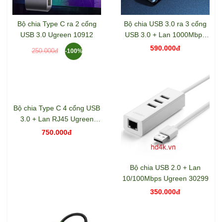
Bộ chia Type C ra 2 cổng
Bộ chia USB 3.0 ra 3 cổng
USB 3.0 Ugreen 10912
USB 3.0 + Lan 1000Mbps
Ugreen 60719
590.000đ
250.000đ
-100%
Bộ chia Type C 4 cổng USB
3.0 + Lan RJ45 Ugreen
60717
750.000đ