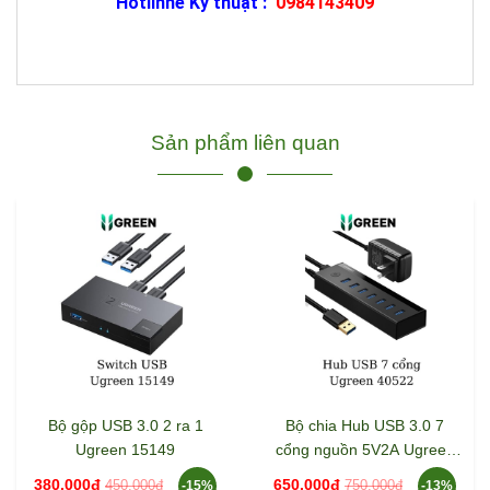
Hotlinhe Kỹ thuật :
0984143409
Sản phẩm liên quan
Bộ gộp USB 3.0 2 ra 1
Bộ chia Hub USB 3.0 7
Ugreen 15149
cổng nguồn 5V2A Ugreen
40522
380.000đ
650.000đ
450.000đ
750.000đ
-15%
-13%