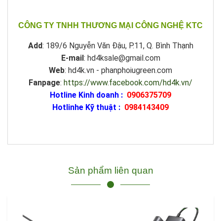
CÔNG TY TNHH THƯƠNG MẠI CÔNG NGHỆ KTC
Add
: 189/6 Nguyễn Văn Đậu, P.11, Q. Bình Thạnh
E-mail
: hd4ksale@gmail.com
Web
: hd4k.vn - phanphoiugreen.com
Fanpage
:
https://www.facebook.com/hd4k.vn/
Hotline Kinh doanh :
0906375709
Hotlinhe Kỹ thuật :
0984143409
Sản phẩm liên quan