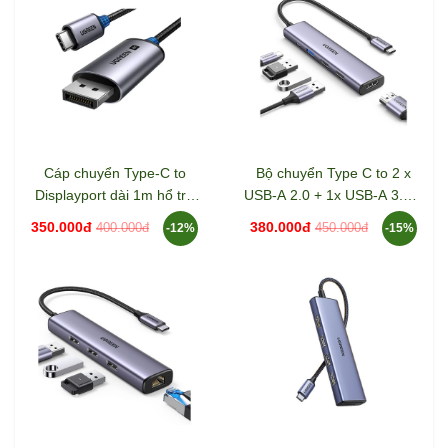
Cáp chuyển Type-C to
Bộ chuyển Type C to 2 x
Displayport dài 1m hổ trợ
USB-A 2.0 + 1x USB-A 3.0 +
8K Ugreen 25157
HDMI + PD 4K@30Hz
350.000đ
380.000đ
400.000đ
450.000đ
-12%
-15%
Ugreen 15495