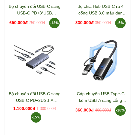
Bộ chuyển đổi USB-C sang
Bộ chia Hub USB-C ra 4
USB-C PD+3*USB
cổng USB 3.0 màu đen
3.0+RJ45+HDMI hỗ trợ
Ugreen 20841 CM473
650.000đ
330.000đ
750.000đ
350.000đ
-13%
-5%
4K@60hz Ugreen 45000
CM512
Bộ chuyển đổi USB-C sang
Cáp chuyển USB Type-C
USB-C PD+2USB-A
kèm USB-A sang cổng
3.2+2USB-C 3.2+2HDMI hỗ
mạng Gigabit Ugreen
1.100.000đ
1.300.000đ
360.000đ
400.000đ
-10%
trợ 4K Ugreen 45379
15638 CM650
-15%