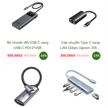
Bộ chuyển đổi USB-C sang
Cáp chuyển Type C sang
USB-C PD+2*USB
LAN 1Gbps Ugreen 15637
3.2+2*USB-C 3.2+HDMI
CM650
650.000đ
300.000đ
780.000đ
350.000đ
-16%
-14%
Groovy Robot Uno Ugreen
35998 CD361