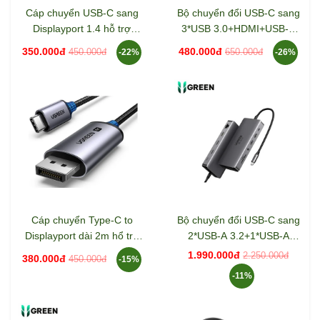
Cáp chuyển USB-C sang
Bộ chuyển đổi USB-C sang
Displayport 1.4 hỗ trợ
3*USB 3.0+HDMI+USB-C
8K@60HZ dài 10cm Ugreen
hỗ trợ 4K Ugreen 35581
350.000đ
480.000đ
450.000đ
650.000đ
-22%
-26%
15575
Cáp chuyển Type-C to
Bộ chuyển đổi USB-C sang
Displayport dài 2m hổ trợ
2*USB-A 3.2+1*USB-A
8K Ugreen 25158
3.0+1*USB-C 3.2+2*HDMI
1.990.000đ
2.250.000đ
380.000đ
450.000đ
-15%
8K@30Hz+LAN+SD/TF+3.5
-11%
mm Ugreen 15965