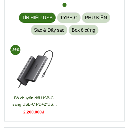
TÍN HIỆU USB
TYPE-C
PHỤ KIỆN
Sạc & Dây sạc
Box ổ cứng
-26%
Bộ chuyển đổi USB-C
sang USB-C PD+2*USB
3.2+USB-C 3.2+2*USB
2.200.000đ
3.0+RJ45+2*HDMI+DP+S
D/TF+3.5mm hỗ trợ 4K