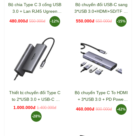
Bộ chia Type C 3 cổng USB
Bộ chuyển đổi USB-C sang
3.0 + Lan RJ45 Ugreen
3*USB 3.0+HDMI+SD/TF hỗ
60600
trợ 4K Ugreen (20956)
480.000đ
550.000đ
550.000đ
650.000đ
-12%
-15%
Thiết bị chuyển đổi Type C
Bộ chuyển Type C To HDMI
to 2*USB 3.0 + USB-C +
+ 3*USB 3.0 + PD Power
2*HDMI + PD 100W Ugreen
4K@30Hz Ugreen 15596
1.000.000đ
1.400.000đ
460.000đ
800.000đ
-42%
15852
-28%