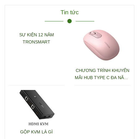
Ugreen 15978 CM681
Tin tức
SỰ KIỆN 12 NĂM
TRONSMART
CHƯƠNG TRÌNH KHUYẾN
MÃI HUB TYPE C ĐA NĂNG
15600 + 15601
GỘP KVM LÀ GÌ