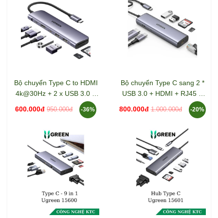
Bộ chuyển Type C to HDMI
Bộ chuyển Type C sang 2 *
4k@30Hz + 2 x USB 3.0 +
USB 3.0 + HDMI + RJ45 +
USB-C + SD&TF + PD
Sd/TF + PD 100W Ugreen
600.000đ
800.000đ
950.000đ
1.000.000đ
-36%
-20%
Ugreen 15214
(90568)