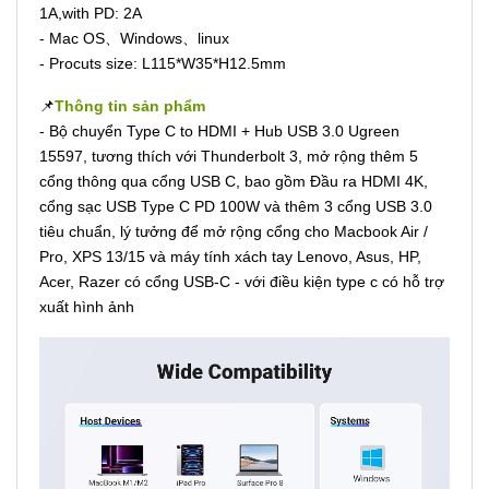
1A,with PD: 2A
- Mac OS、Windows、linux
- Procuts size: L115*W35*H12.5mm
📌
Thông tin sản phẩm
- Bộ chuyển Type C to HDMI + Hub USB 3.0 Ugreen
15597, tương thích với Thunderbolt 3, mở rộng thêm 5
cổng thông qua cổng USB C, bao gồm Đầu ra HDMI 4K,
cổng sạc USB Type C PD 100W và thêm 3 cổng USB 3.0
tiêu chuẩn, lý tưởng để mở rộng cổng cho Macbook Air /
Pro, XPS 13/15 và máy tính xách tay Lenovo, Asus, HP,
Acer, Razer có cổng USB-C - với điều kiện type c có hỗ trợ
xuất hình ảnh