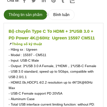
Chia sẻ:
Thông tin sản phẩm
Bình luận
Bộ chuyển Type C To HDMI + 3*USB 3.0 +
PD Power 4K@60Hz Ugreen 15597 CM511
📌
Thông số kỹ thuật
- Hãng sx : Ugreen
- Model : 15597 - CM511
- Input: USB-C Male
- Output: 3*USB 3.0 A Female, 1*HDMI，1*USB-C Female
- USB 3.0 standard, speed up to 5Gbps, compatible with
USB 2.0/1.1
- HDMI2.0b,HDCP1.4/2.2 resolution up to 4K*2K@60Hz
Max
- USB-C Female support PD 20V5A
- Aluminum Case
- Total USB interface current limiting function: without PD: