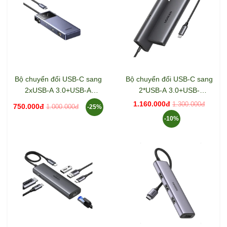
Bộ chuyển đổi USB-C sang
Bộ chuyển đổi USB-C sang
2xUSB-A 3.0+USB-A
2*USB-A 3.0+USB-
2.0+USB-C 3.0+HDMI+LAN
C+HDMI+SD/TF+PD hỗ trợ
1.160.000đ
1.300.000đ
750.000đ
1.000.000đ
-25%
hỗ trợ 4K Ugreen 45155
4K Ugreen 15531 CM498
-10%
CM888