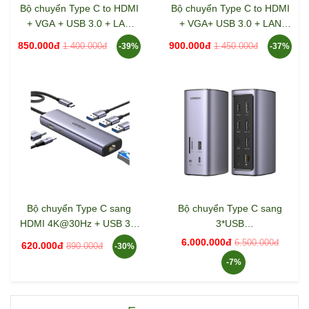
Bộ chuyển Type C to HDMI
Bộ chuyển Type C to HDMI
+ VGA + USB 3.0 + LAN
+ VGA+ USB 3.0 + LAN
1Gbps + Card Reader + PD
1Gbps + Card Reader +
850.000đ
900.000đ
1.400.000đ
1.450.000đ
-39%
-37%
100w Ugreen 15600
3.5mm Ugreen 15601
CM498
Bộ chuyển Type C sang
Bộ chuyển Type C sang
HDMI 4K@30Hz + USB 3.0
3*USB
+ Lan 1Gbps + Sạc PD
3.0+2*HDMI+1DP+RJ45+S
6.000.000đ
6.500.000đ
620.000đ
890.000đ
-30%
100W Ugreen 15598
D&TF+3.5mm Ugreen
-7%
(90325)