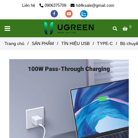
Liên hệ
0906375709
hd4ksale@gmail.com
0
MENU
Trang chủ
/
SẢN PHẨM
/
TÍN HIỆU USB
/
TYPE-C
/
Bộ chuy