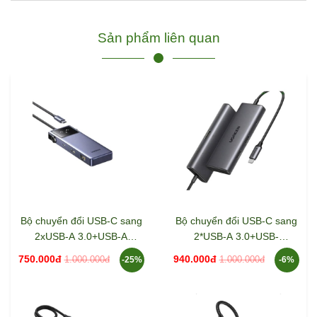
Sản phẩm liên quan
Bộ chuyển đổi USB-C sang
Bộ chuyển đổi USB-C sang
2xUSB-A 3.0+USB-A
2*USB-A 3.0+USB-
2.0+USB-C 3.0+HDMI+LAN
C+HDMI+SD/TF+PD hỗ trợ
750.000đ
940.000đ
1.000.000đ
1.000.000đ
-25%
-6%
hỗ trợ 4K Ugreen 45155
4K Ugreen 15531 CM498
CM888