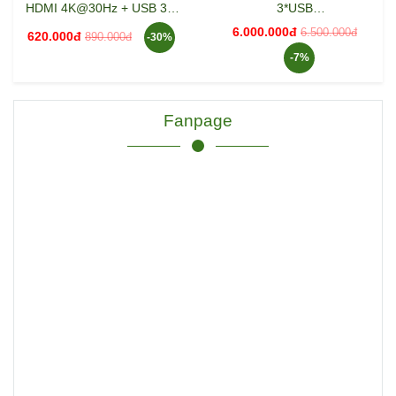
HDMI 4K@30Hz + USB 3.0
3*USB
+ Lan 1Gbps + Sạc PD
3.0+2*HDMI+1DP+RJ45+S
6.000.000đ
6.500.000đ
620.000đ
890.000đ
-30%
100W Ugreen 15598
D&TF+3.5mm Ugreen
-7%
(90325)
Fanpage