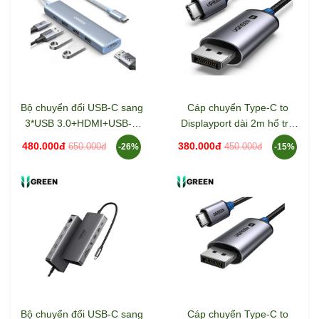
Bộ chuyển đổi USB-C sang
Cáp chuyển Type-C to
3*USB 3.0+HDMI+USB-C
Displayport dài 2m hổ trợ
hỗ trợ 4K Ugreen 35581
8K Ugreen 25158
480.000đ
380.000đ
650.000đ
450.000đ
-26%
-15%
Bộ chuyển đổi USB-C sang
Cáp chuyển Type-C to