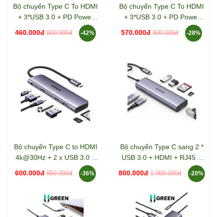
Bộ chuyển Type C To HDMI
Bộ chuyển Type C To HDMI
+ 3*USB 3.0 + PD Power
+ 3*USB 3.0 + PD Power
4K@30Hz Ugreen 15596
4K@60Hz Ugreen 15597
460.000đ
570.000đ
800.000đ
800.000đ
-42%
-28%
Bộ chuyển Type C to HDMI
Bộ chuyển Type C sang 2 *
4k@30Hz + 2 x USB 3.0 +
USB 3.0 + HDMI + RJ45 +
USB-C + SD&TF + PD
Sd/TF + PD 100W Ugreen
600.000đ
800.000đ
950.000đ
1.000.000đ
-36%
-20%
Ugreen 15214
(90568)