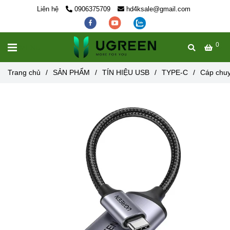
Liên hệ
0906375709
hd4ksale@gmail.com
0
MENU
Trang chủ
/
SẢN PHẨM
/
TÍN HIỆU USB
/
TYPE-C
/
Cáp chuy