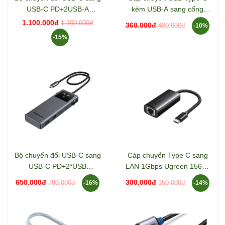
USB-C PD+2USB-A
kèm USB-A sang cổng
3.2+2USB-C 3.2+2HDMI hỗ
mạng Gigabit Ugreen
1.100.000đ
1.300.000đ
360.000đ
400.000đ
-10%
trợ 4K Ugreen 45379
15638 CM650
-15%
Bộ chuyển đổi USB-C sang
Cáp chuyển Type C sang
USB-C PD+2*USB
LAN 1Gbps Ugreen 15637
3.2+2*USB-C 3.2+HDMI
CM650
650.000đ
300.000đ
780.000đ
350.000đ
-16%
-14%
Groovy Robot Uno Ugreen
35998 CD361