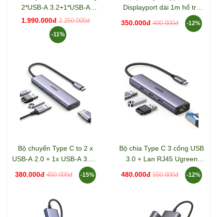
2*USB-A 3.2+1*USB-A
Displayport dài 1m hổ trợ
3.0+1*USB-C 3.2+2*HDMI
8K Ugreen 25157
1.990.000đ
2.250.000đ
350.000đ
400.000đ
-12%
8K@30Hz+LAN+SD/TF+3.5
-11%
mm Ugreen 15965
Bộ chuyển Type C to 2 x
Bộ chia Type C 3 cổng USB
USB-A 2.0 + 1x USB-A 3.0 +
3.0 + Lan RJ45 Ugreen
HDMI + PD 4K@30Hz
60600
380.000đ
480.000đ
450.000đ
550.000đ
-15%
-12%
Ugreen 15495