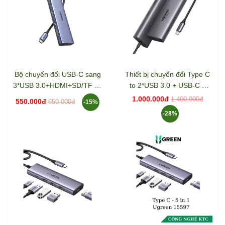
Bộ chuyển đổi USB-C sang
Thiết bị chuyển đổi Type C
3*USB 3.0+HDMI+SD/TF hỗ
to 2*USB 3.0 + USB-C +
trợ 4K Ugreen (20956)
2*HDMI + PD 100W Ugreen
1.000.000đ
1.400.000đ
550.000đ
650.000đ
-15%
15852
-28%