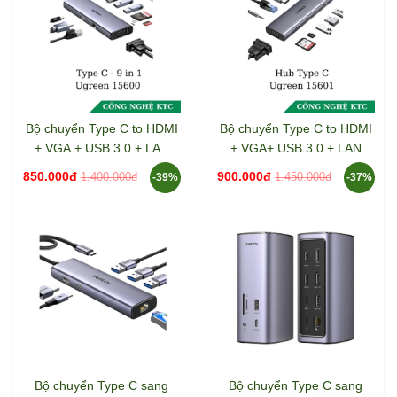
Bộ chuyển Type C to HDMI
Bộ chuyển Type C to HDMI
+ VGA + USB 3.0 + LAN
+ VGA+ USB 3.0 + LAN
1Gbps + Card Reader + PD
1Gbps + Card Reader +
850.000đ
900.000đ
1.400.000đ
1.450.000đ
-39%
-37%
100w Ugreen 15600
3.5mm Ugreen 15601
CM498
Bộ chuyển Type C sang
Bộ chuyển Type C sang