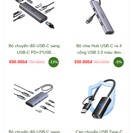
Bộ chuyển đổi USB-C sang
Bộ chia Hub USB-C ra 4
USB-C PD+3*USB
cổng USB 3.0 màu đen
3.0+RJ45+HDMI hỗ trợ
Ugreen 20841 CM473
650.000đ
330.000đ
750.000đ
350.000đ
-13%
-5%
4K@60hz Ugreen 45000
CM512
Bộ chuyển đổi USB-C sang
Cáp chuyển USB Type-C