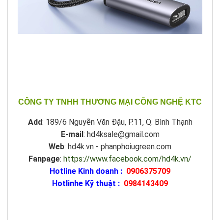
CÔNG TY TNHH THƯƠNG MẠI CÔNG NGHỆ KTC
Add
: 189/6 Nguyễn Văn Đậu, P.11, Q. Bình Thạnh
E-mail
: hd4ksale@gmail.com
Web
: hd4k.vn - phanphoiugreen.com
Fanpage
:
https://www.facebook.com/hd4k.vn/
Hotline Kinh doanh :
0906375709
Hotlinhe Kỹ thuật :
0984143409