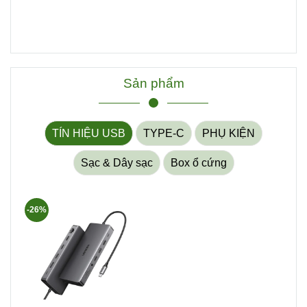
Sản phẩm
TÍN HIỆU USB
TYPE-C
PHỤ KIỆN
Sạc & Dây sạc
Box ổ cứng
-26%