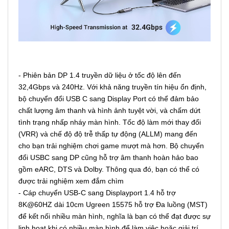
- Phiên bản DP 1.4 truyền dữ liệu ở tốc độ lên đến
32,4Gbps và 240Hz. Với khả năng truyền tín hiệu ổn định,
bộ chuyển đổi USB C sang Display Port có thể đảm bảo
chất lượng âm thanh và hình ảnh tuyệt vời, và chấm dứt
tình trạng nhấp nháy màn hình. Tốc độ làm mới thay đổi
(VRR) và chế độ độ trễ thấp tự động (ALLM) mang đến
cho bạn trải nghiệm chơi game mượt mà hơn. Bộ chuyển
đổi USBC sang DP cũng hỗ trợ âm thanh hoàn hảo bao
gồm eARC, DTS và Dolby. Thông qua đó, bạn có thể có
được trải nghiệm xem đắm chìm
- Cáp chuyển USB-C sang Displayport 1.4 hỗ trợ
8K@60HZ dài 10cm Ugreen 15575 hỗ trợ Đa luồng (MST)
để kết nối nhiều màn hình, nghĩa là bạn có thể đạt được sự
linh hoạt khi có nhiều màn hình để làm việc hoặc giải trí.