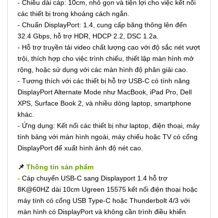
- Chiều dài cáp: 10cm, nhỏ gọn và tiện lợi cho việc kết nối
các thiết bị trong khoảng cách ngắn.
- Chuẩn DisplayPort: 1.4, cung cấp băng thông lên đến
32.4 Gbps, hỗ trợ HDR, HDCP 2.2, DSC 1.2a.
- Hỗ trợ truyền tải video chất lượng cao với độ sắc nét vượt
trội, thích hợp cho việc trình chiếu, thiết lập màn hình mở
rộng, hoặc sử dụng với các màn hình độ phân giải cao.
- Tương thích với các thiết bị hỗ trợ USB-C có tính năng
DisplayPort Alternate Mode như MacBook, iPad Pro, Dell
XPS, Surface Book 2, và nhiều dòng laptop, smartphone
khác.
- Ứng dụng: Kết nối các thiết bị như laptop, điện thoại, máy
tính bảng với màn hình ngoài, máy chiếu hoặc TV có cổng
DisplayPort để xuất hình ảnh độ nét cao.
📌
Thông tin sản phẩm
-
Cáp chuyển USB-C sang Displayport 1.4 hỗ trợ
8K@60HZ dài 10cm Ugreen 15575 kết nối điện thoại hoặc
máy tính có cổng USB Type-C hoặc Thunderbolt 4/3 với
màn hình có DisplayPort và không cần trình điều khiển