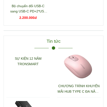
Bộ chuyển đổi USB-C
sang USB-C PD+2*USB
3.2+USB-C 3.2+2*USB
2.200.000đ
3.0+RJ45+2*HDMI+DP+S
D/TF+3.5mm hỗ trợ 4K
Ugreen 15978 CM681
Tin tức
SỰ KIỆN 12 NĂM
TRONSMART
CHƯƠNG TRÌNH KHUYẾN
MÃI HUB TYPE C ĐA NĂNG
15600 + 15601