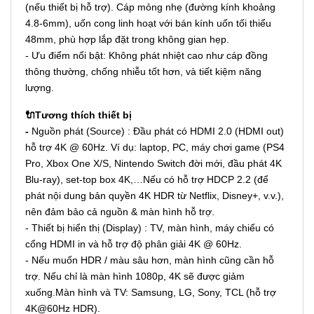
(nếu thiết bị hỗ trợ). Cáp mỏng nhẹ (đường kính khoảng
4.8-6mm), uốn cong linh hoạt với bán kính uốn tối thiểu
48mm, phù hợp lắp đặt trong không gian hẹp.
- Ưu điểm nổi bật: Không phát nhiệt cao như cáp đồng
thông thường, chống nhiễu tốt hơn, và tiết kiệm năng
lượng.
🔌Tương thích thiết bị
-
Nguồn phát (Source) : Đầu phát có HDMI 2.0 (HDMI out)
hỗ trợ 4K @ 60Hz. Ví dụ: laptop, PC, máy chơi game (PS4
Pro, Xbox One X/S, Nintendo Switch đời mới, đầu phát 4K
Blu-ray), set-top box 4K,…Nếu có hỗ trợ HDCP 2.2 (để
phát nội dung bản quyền 4K HDR từ Netflix, Disney+, v.v.),
nên đảm bảo cả nguồn & màn hình hỗ trợ.
- Thiết bị hiển thị (Display) : TV, màn hình, máy chiếu có
cổng HDMI in và hỗ trợ độ phân giải 4K @ 60Hz.
- Nếu muốn HDR / màu sâu hơn, màn hình cũng cần hỗ
trợ. Nếu chỉ là màn hình 1080p, 4K sẽ được giảm
xuống.Màn hình và TV: Samsung, LG, Sony, TCL (hỗ trợ
4K@60Hz HDR).