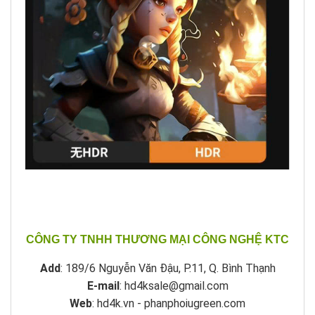
CÔNG TY TNHH THƯƠNG MẠI CÔNG NGHỆ KTC
Add
: 189/6 Nguyễn Văn Đậu, P.11, Q. Bình Thạnh
E-mail
: hd4ksale@gmail.com
Web
: hd4k.vn - phanphoiugreen.com