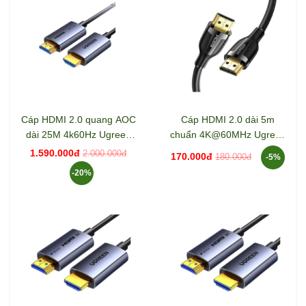
Cáp HDMI 2.0 quang AOC
Cáp HDMI 2.0 dài 5m
dài 25M 4k60Hz Ugreen
chuẩn 4K@60MHz Ugreen
45506 HD178
35176 ED030
1.590.000đ
2.000.000đ
170.000đ
180.000đ
-5%
-20%