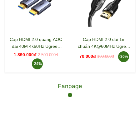
Cáp HDMI 2.0 quang AOC
Cáp HDMI 2.0 dài 1m
dài 40M 4k60Hz Ugreen
chuẩn 4K@60MHz Ugreen
45508 HD178
35172 35174 ED030
1.890.000đ
2.500.000đ
70.000đ
100.000đ
-30%
-24%
Fanpage