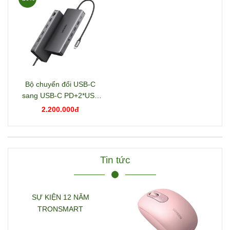
Bộ chuyển đổi USB-C
sang USB-C PD+2*USB
3.2+USB-C 3.2+2*USB
2.200.000đ
3.0+RJ45+2*HDMI+DP+S
D/TF+3.5mm hỗ trợ 4K
Ugreen 15978 CM681
Tin tức
SỰ KIỆN 12 NĂM
TRONSMART