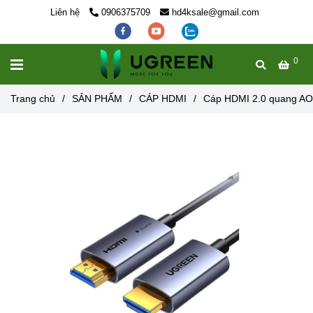
Liên hệ
0906375709
hd4ksale@gmail.com
0
MENU
Trang chủ
/
SẢN PHẨM
/
CÁP HDMI
/
Cáp HDMI 2.0 quang AO