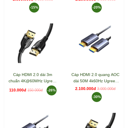
-15%
-20%
Cáp HDMI 2.0 dài 3m
Cáp HDMI 2.0 quang AOC
chuẩn 4K@60MHz Ugreen
dài 50M 4k60Hz Ugreen
35175 ED030
45509 HD178
2.100.000đ
3.000.000đ
110.000đ
150.000đ
-26%
-30%