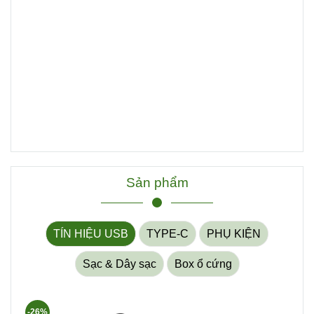
Sản phẩm
TÍN HIỆU USB
TYPE-C
PHỤ KIỆN
Sạc & Dây sạc
Box ổ cứng
-26%