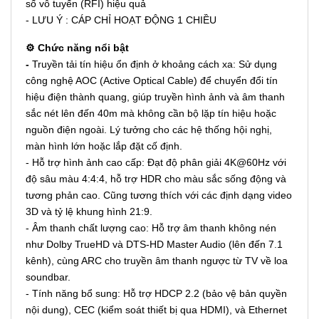
số vô tuyến (RFI) hiệu quả
- LƯU Ý : CÁP CHỈ HOẠT ĐỘNG 1 CHIỀU
⚙️ Chức năng nổi bật
-
Truyền tải tín hiệu ổn định ở khoảng cách xa: Sử dụng
công nghệ AOC (Active Optical Cable) để chuyển đổi tín
hiệu điện thành quang, giúp truyền hình ảnh và âm thanh
sắc nét lên đến 40m mà không cần bộ lặp tín hiệu hoặc
nguồn điện ngoài. Lý tưởng cho các hệ thống hội nghị,
màn hình lớn hoặc lắp đặt cố định.
- Hỗ trợ hình ảnh cao cấp: Đạt độ phân giải 4K@60Hz với
độ sâu màu 4:4:4, hỗ trợ HDR cho màu sắc sống động và
tương phản cao. Cũng tương thích với các định dạng video
3D và tỷ lệ khung hình 21:9.
- Âm thanh chất lượng cao: Hỗ trợ âm thanh không nén
như Dolby TrueHD và DTS-HD Master Audio (lên đến 7.1
kênh), cùng ARC cho truyền âm thanh ngược từ TV về loa
soundbar.
- Tính năng bổ sung: Hỗ trợ HDCP 2.2 (bảo vệ bản quyền
nội dung), CEC (kiểm soát thiết bị qua HDMI), và Ethernet