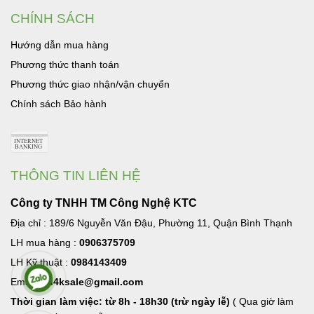
CHÍNH SÁCH
Hướng dẫn mua hàng
Phương thức thanh toán
Phương thức giao nhận/vận chuyển
Chính sách Bảo hành
THÔNG TIN LIÊN HỆ
Công ty TNHH TM Công Nghệ KTC
Địa chỉ : 189/6 Nguyễn Văn Đậu, Phường 11, Quận Bình Thạnh
LH mua hàng :
0906375709
LH Kỹ thuật :
0984143409
Email:
hd4ksale@gmail.com
Thời gian làm việc: từ 8h - 18h30 (trừ ngày lễ)
( Qua giờ làm