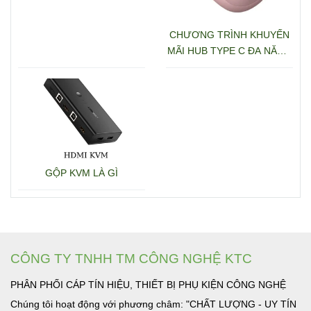
CHƯƠNG TRÌNH KHUYẾN
MÃI HUB TYPE C ĐA NĂNG
15600 + 15601
GỘP KVM LÀ GÌ
CÔNG TY TNHH TM CÔNG NGHỆ KTC
PHÂN PHỐI CÁP TÍN HIỆU, THIẾT BỊ PHỤ KIỆN CÔNG NGHỆ
Chúng tôi hoạt động với phương châm: "CHẤT LƯỢNG - UY TÍN