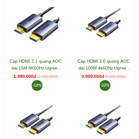
Cáp HDMI 2.1 quang AOC
Cáp HDMI 2.0 quang AOC
dài 15M 8K60Hz Ugreen
dài 100M 4k60Hz Ugreen
55505 HD183
45512 HD178
1.490.000đ
3.900.000đ
1.700.000đ
5.000.000đ
-12%
-22%