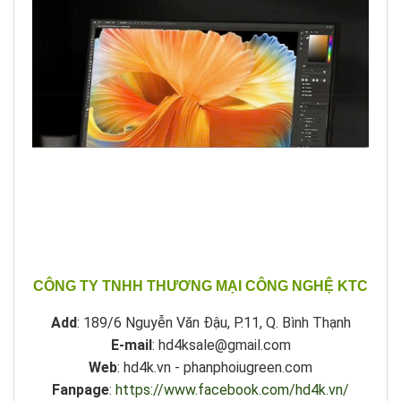
CÔNG TY TNHH THƯƠNG MẠI CÔNG NGHỆ KTC
Add
: 189/6 Nguyễn Văn Đậu, P.11, Q. Bình Thạnh
E-mail
: hd4ksale@gmail.com
Web
: hd4k.vn - phanphoiugreen.com
Fanpage
:
https://www.facebook.com/hd4k.vn/