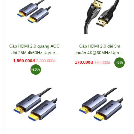
Cáp HDMI 2.0 quang AOC
Cáp HDMI 2.0 dài 5m
dài 25M 4k60Hz Ugreen
chuẩn 4K@60MHz Ugreen
45506 HD178
35176 ED030
1.590.000đ
2.000.000đ
170.000đ
180.000đ
-5%
-20%