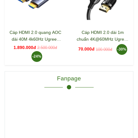
Cáp HDMI 2.0 quang AOC
Cáp HDMI 2.0 dài 1m
dài 40M 4k60Hz Ugreen
chuẩn 4K@60MHz Ugreen
45508 HD178
35172 35174 ED030
1.890.000đ
2.500.000đ
70.000đ
100.000đ
-30%
-24%
Fanpage