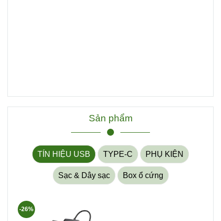
Sản phẩm
TÍN HIỆU USB
TYPE-C
PHỤ KIỆN
Sạc & Dây sạc
Box ổ cứng
-26%