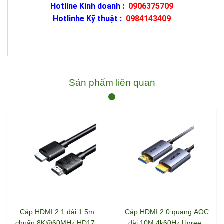
Hotline Kinh doanh :
0906375709
Hotlinhe Kỹ thuật :
0984143409
Sản phẩm liên quan
Cáp HDMI 2.1 dài 1.5m
Cáp HDMI 2.0 quang AOC
chuẩn 8K@60MHz HD175
dài 10M 4k60Hz Ugreen