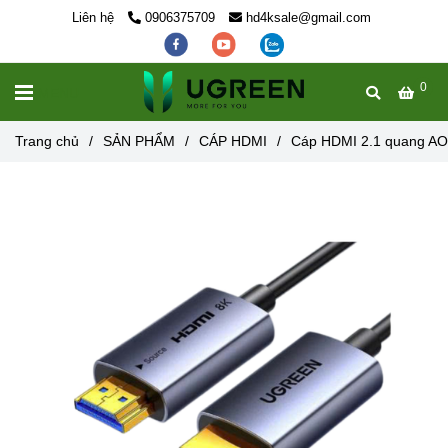
Liên hệ
0906375709
hd4ksale@gmail.com
0
MENU
Trang chủ
/
SẢN PHẨM
/
CÁP HDMI
/
Cáp HDMI 2.1 quang A