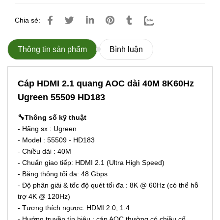
Chia sẻ:
Thông tin sản phẩm
Bình luận
Cáp HDMI 2.1 quang AOC dài 40M 8K60Hz
Ugreen 55509 HD183
🔧Thông số kỹ thuật
- Hãng sx : Ugreen
- Model : 55509 - HD183
- Chiều dài : 40M
- Chuẩn giao tiếp: HDMI 2.1 (Ultra High Speed)
- Băng thông tối đa: 48 Gbps
- Độ phân giải & tốc độ quét tối đa : 8K @ 60Hz (có thể hỗ
trợ 4K @ 120Hz)
- Tương thích ngược: HDMI 2.0, 1.4
- Hướng truyền tín hiệu : cáp AOC thường có chiều cố