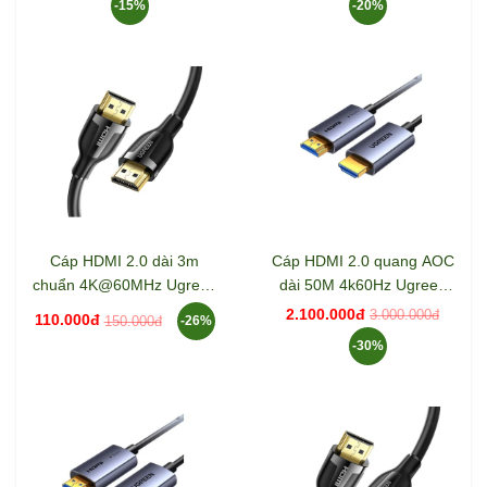
-15%
-20%
Cáp HDMI 2.0 dài 3m
Cáp HDMI 2.0 quang AOC
chuẩn 4K@60MHz Ugreen
dài 50M 4k60Hz Ugreen
35175 ED030
45509 HD178
2.100.000đ
3.000.000đ
110.000đ
150.000đ
-26%
-30%