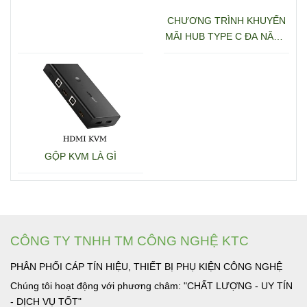
CHƯƠNG TRÌNH KHUYẾN
MÃI HUB TYPE C ĐA NĂNG
15600 + 15601
GỘP KVM LÀ GÌ
CÔNG TY TNHH TM CÔNG NGHỆ KTC
PHÂN PHỐI CÁP TÍN HIỆU, THIẾT BỊ PHỤ KIỆN CÔNG NGHỆ
Chúng tôi hoạt động với phương châm: "CHẤT LƯỢNG - UY TÍN
- DỊCH VỤ TỐT"