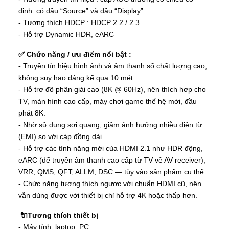
định: có đầ
u “Source” và đầu “Display”
-
Tương thích HDCP : HDCP 2.2 / 2.3
- Hỗ trợ Dynamic HDR, eARC
✅ Chức năng / ưu điểm nổi bật :
-
Truyền tín hiệu hình ảnh và âm thanh số chất lượng cao,
không suy hao đáng kể qua 10 mét.
- Hỗ trợ độ phân giải cao (8K @ 60Hz), nên thích hợp cho
TV, màn hình cao cấp, máy chơi game thế hệ mới, đầu
phát 8K.
- Nhờ sử dụng sợi quang, giảm ảnh hưởng nhiễu điện từ
(EMI) so với cáp đồng dài.
- Hỗ trợ các tính năng mới của HDMI 2.1 như HDR động,
eARC (để truyền âm thanh cao cấp từ TV về AV receiver),
VRR, QMS, QFT, ALLM, DSC — tùy vào sản phẩm cụ thể.
- Chức năng tương thích ngược với chuẩn HDMI cũ, nên
vẫn dùng được với thiết bị chỉ hỗ trợ 4K hoặc thấp hơn.
🔌Tương thích thiết bị
- Máy tính, laptop, PC