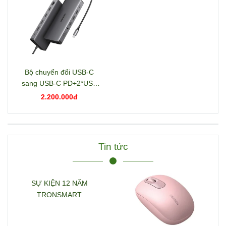
Bộ chuyển đổi USB-C
sang USB-C PD+2*USB
3.2+USB-C 3.2+2*USB
2.200.000đ
3.0+RJ45+2*HDMI+DP+S
D/TF+3.5mm hỗ trợ 4K
Ugreen 15978 CM681
Tin tức
SỰ KIỆN 12 NĂM
TRONSMART