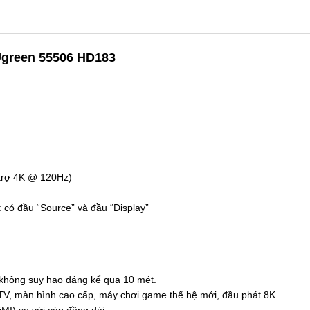
Ugreen 55506 HD183
ỗ trợ 4K @ 120Hz)
: có đầ
u “Source” và đầu “Display”
 không suy hao đáng kể qua 10 mét.
 TV, màn hình cao cấp, máy chơi game thế hệ mới, đầu phát 8K.
MI) so với cáp đồng dài.