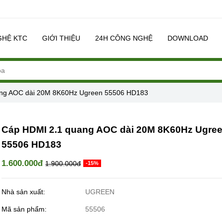
GHỆ KTC
GIỚI THIỆU
24H CÔNG NGHỆ
DOWNLOAD
ng AOC dài 20M 8K60Hz Ugreen 55506 HD183
Cáp HDMI 2.1 quang AOC dài 20M 8K60Hz Ugre
55506 HD183
1.600.000đ
1.900.000đ
-15%
Nhà sản xuất:
UGREEN
Mã sản phẩm:
55506