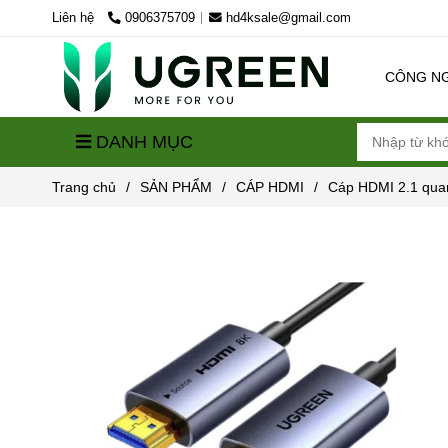
Liên hệ
0906375709
hd4ksale@gmail.com
CÔNG N
DANH MỤC
Trang chủ
/
SẢN PHẨM
/
CÁP HDMI
/
Cáp HDMI 2.1 qua