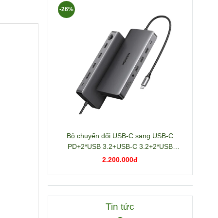
-26%
Bộ chuyển đổi USB-C sang USB-C
PD+2*USB 3.2+USB-C 3.2+2*USB
3.0+RJ45+2*HDMI+DP+SD/TF+3.5mm
2.200.000đ
hỗ trợ 4K Ugreen 15978 CM681
Tin tức