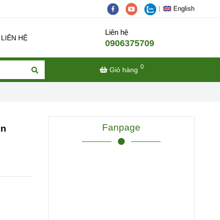
English
Liên hệ
LIÊN HỆ
0906375709
0
Giỏ hàng
Fanpage
en