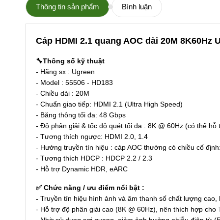
Thông tin sản phẩm
Bình luận
Cáp HDMI 2.1 quang AOC dài 20M 8K60Hz 
🔧Thông số kỹ thuật
- Hãng sx : Ugreen
- Model : 55506 - HD183
- Chiều dài : 20M
- Chuẩn giao tiếp: HDMI 2.1 (Ultra High Speed)
- Băng thông tối đa: 48 Gbps
- Độ phân giải & tốc độ quét tối đa : 8K @ 60Hz (có thể h
- Tương thích ngược: HDMI 2.0, 1.4
- Hướng truyền tín hiệu : cáp AOC thường có chiều cố định
-
Tương thích HDCP : HDCP 2.2 / 2.3
- Hỗ trợ Dynamic HDR, eARC
✅ Chức năng / ưu điểm nổi bật :
-
Truyền tín hiệu hình ảnh và âm thanh số chất lượng cao,
- Hỗ trợ độ phân giải cao (8K @ 60Hz), nên thích hợp cho
- Nhờ sử dụng sợi quang, giảm ảnh hưởng nhiễu điện từ (E