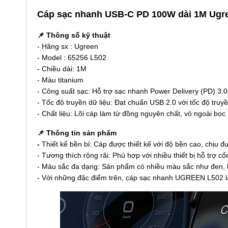
Cáp sạc nhanh USB-C PD 100W dài 1M Ugr
📌 Thông số kỹ thuật
- Hãng sx : Ugreen
- Model : 65256 L502
- Chiều dài: 1M
- Màu titanium
- Công suất sạc: Hỗ trợ sạc nhanh Power Delivery (PD) 3.0
- Tốc độ truyền dữ liệu: Đạt chuẩn USB 2.0 với tốc độ truy
- Chất liệu: Lõi cáp làm từ đồng nguyên chất, vỏ ngoài bọ
📌 Thông tin sản phẩm
-
Thiết kế bền bỉ: Cáp được thiết kế với độ bền cao, chịu đ
- Tương thích rộng rãi: Phù hợp với nhiều thiết bị hỗ trợ 
- Màu sắc đa dạng: Sản phẩm có nhiều màu sắc như đen, h
- Với những đặc điểm trên, cáp sạc nhanh UGREEN L502 là