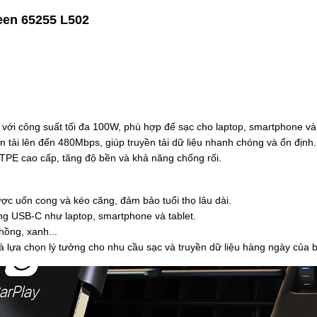
een 65255 L502
 với công suất tối đa 100W, phù hợp để sạc cho laptop, smartphone và 
ền tải lên đến 480Mbps, giúp truyền tải dữ liệu nhanh chóng và ổn định.
c TPE cao cấp, tăng độ bền và khả năng chống rối.
ược uốn cong và kéo căng, đảm bảo tuổi thọ lâu dài.
cổng USB-C như laptop, smartphone và tablet.
ồng, xanh...
 lựa chọn lý tưởng cho nhu cầu sạc và truyền dữ liệu hàng ngày của 