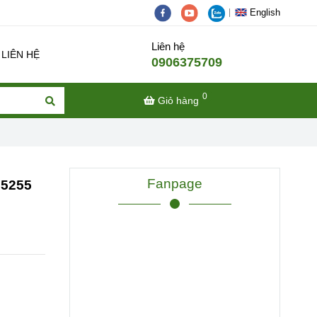
English
Liên hệ
LIÊN HỆ
0906375709
0
Giỏ hàng
Fanpage
65255