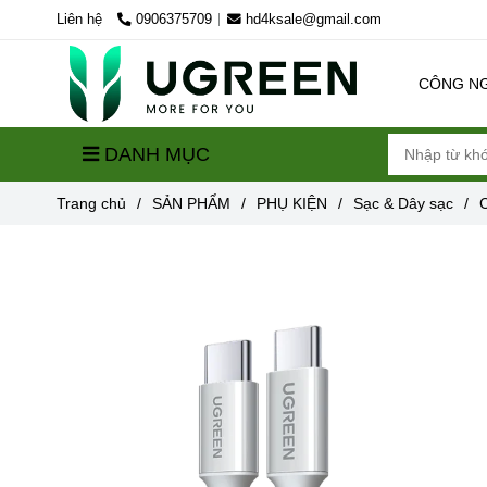
Liên hệ
0906375709
hd4ksale@gmail.com
CÔNG N
DANH MỤC
Trang chủ
/
SẢN PHẨM
/
PHỤ KIỆN
/
Sạc & Dây sạc
/