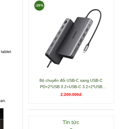
-26%
tablet.
Bộ chuyển đổi USB-C sang USB-C
PD+2*USB 3.2+USB-C 3.2+2*USB
3.0+RJ45+2*HDMI+DP+SD/TF+3.5mm
2.200.000đ
hỗ trợ 4K Ugreen 15978 CM681
bạn.
Tin tức