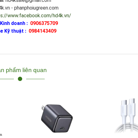
il
: hd4ksale@gmail.com
d4k.vn - phanphoiugreen.com
ps://www.facebook.com/hd4k.vn/
 Kinh doanh :
0906375709
e Kỹ thuật :
0984143409
n phẩm liên quan