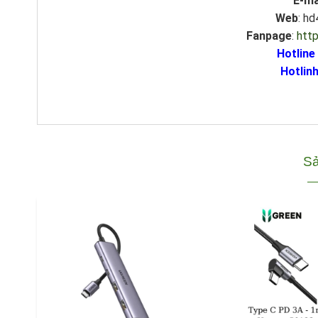
E-ma
Web
: h
Fanpage
:
htt
Hotline
Hotlinh
Sả