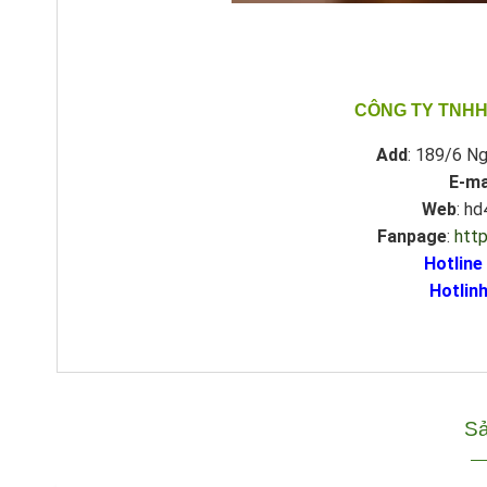
CÔNG TY TNHH
Add
: 189/6 Ng
E-ma
Web
: h
Fanpage
:
htt
Hotline
Hotlinh
Sả