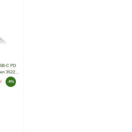
USB-C PD
een 35221
-9%
đ