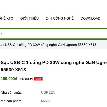
GHỆ KTC
GIỚI THIỆU
24H CÔNG NGHỆ
DOWNLOAD
Sạc USB-C 1 cổng PD 30W công nghệ GaN Ugreen 55530 X513
Sạc USB-C 1 cổng PD 30W công nghệ GaN Ugr
55530 X513
199.000đ
250.000đ
-20%
Nhà sản xuất:
UGREEN
Mã sản phẩm:
55530