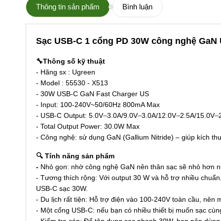
Thông tin sản phẩm
Bình luận
Sạc USB-C 1 cổng PD 30W công nghệ GaN 
🔧Thông số kỹ thuật
- Hãng sx : Ugreen
- Model : 55530 - X513
- 30W USB-C GaN Fast Charger US
- Input: 100-240V~50/60Hz 800mA Max
- USB-C Output: 5.0V⎓3.0A/9.0V⎓3.0A/12.0V⎓2.5A/15.0V⎓
- Total Output Power: 30.0W Max
- Công nghệ: sử dụng GaN (Gallium Nitride) – giúp kích thư
🔍 Tính năng sản phẩm
-
Nhỏ gọn: nhờ công nghệ GaN nên thân sạc sẽ nhỏ hơn nh
- Tương thích rộng: Với output 30 W và hỗ trợ nhiều chuẩn
USB-C sạc 30W.
- Du lịch rất tiện: Hỗ trợ điện vào 100-240V toàn cầu, nên
- Một cổng USB-C: nếu bạn có nhiều thiết bị muốn sạc cùng
- Kiểm tra cáp: Để tận dụng sạc nhanh 30W, bạn nên dùng