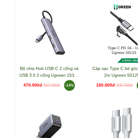
Bộ chia Hub USB-C 2 cổng và
Cáp sạc Type C bẻ góc
USB 3.0 2 cổng Ugreen 15395
2m Ugreen 5012
CM473
470.000đ
160.000đ
-14%
550.000đ
200.000đ