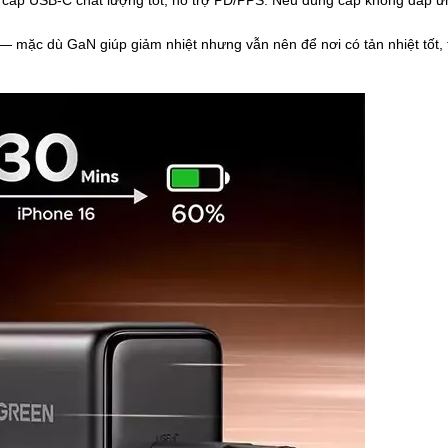
 — mặc dù GaN giúp giảm nhiệt nhưng vẫn nên để nơi có tản nhiệt tốt, 