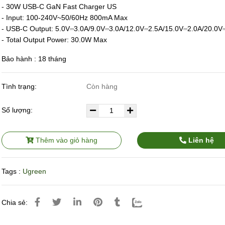
- 30W USB-C GaN Fast Charger US
- Input: 100-240V~50/60Hz 800mA Max
- USB-C Output: 5.0V⎓3.0A/9.0V⎓3.0A/12.0V⎓2.5A/15.0V⎓2.0A/20.0V
- Total Output Power: 30.0W Max
Bảo hành : 18 tháng
Tình trạng:
Còn hàng
Số lượng:
Thêm vào giỏ hàng
Liên hệ
Tags :
Ugreen
Chia sẻ: