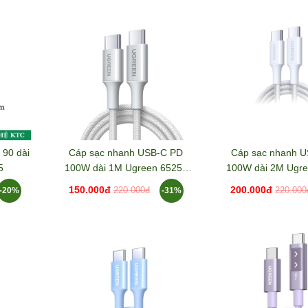
 90 dài
Cáp sạc nhanh USB-C PD
Cáp sạc nhanh 
5
100W dài 1M Ugreen 65255
100W dài 2M Ugr
L502
L502
150.000đ
200.000đ
-20%
-31%
220.000đ
220.000