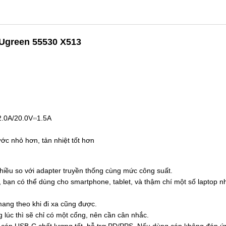
Ugreen 55530 X513
2.0A/20.0V⎓1.5A
ớc nhỏ hơn, tản nhiệt tốt hơn
iều so với adapter truyền thống cùng mức công suất.
, bạn có thể dùng cho smartphone, tablet, và thậm chí một số laptop n
 mang theo khi đi xa cũng được.
 lúc thì sẽ chỉ có một cổng, nên cần cân nhắc.
 cáp USB-C chất lượng tốt, hỗ trợ PD/PPS. Nếu dùng cáp không đáp ứn