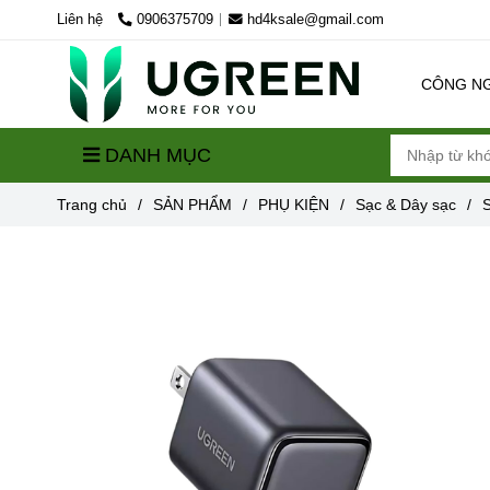
Liên hệ
0906375709
hd4ksale@gmail.com
CÔNG N
DANH MỤC
Trang chủ
/
SẢN PHẨM
/
PHỤ KIỆN
/
Sạc & Dây sạc
/