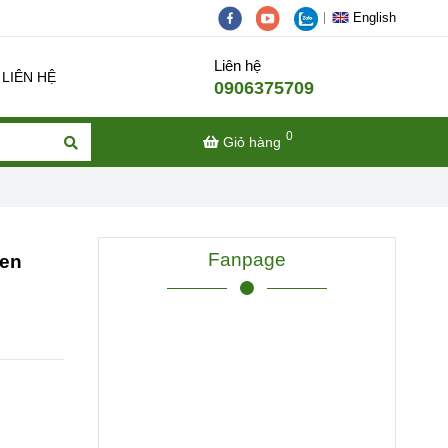
English
Liên hệ
LIÊN HỆ
0906375709
0
Giỏ hàng
Fanpage
een