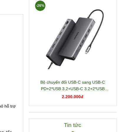
-26%
Bộ chuyển đổi USB-C sang USB-C
PD+2*USB 3.2+USB-C 3.2+2*USB
3.0+RJ45+2*HDMI+DP+SD/TF+3.5mm
2.200.000đ
hỗ trợ 4K Ugreen 15978 CM681
hỏ hỗ trợ
Tin tức
g, tốc