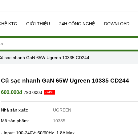
GHỆ KTC
GIỚI THIỆU
24H CÔNG NGHỆ
DOWNLOAD
Củ sạc nhanh GaN 65W Ugreen 10335 CD244
Củ sạc nhanh GaN 65W Ugreen 10335 CD244
600.000đ
790.000đ
-24%
Nhà sản xuất:
UGREEN
Mã sản phẩm:
10335
- Input: 100-240V~50/60Hz 1.8A Max