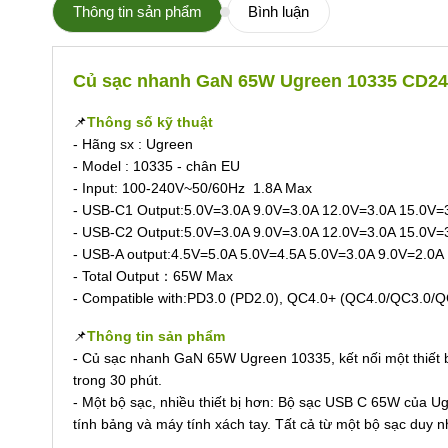
Thông tin sản phẩm
Bình luận
Củ sạc nhanh GaN 65W Ugreen 10335 CD2
📌
Thông số kỹ thuật
- Hãng sx : Ugreen
- Model : 10335 - chân EU
- Input: 100-240V~50/60Hz 1.8A Max
- USB-C1 Output:5.0V=3.0A 9.0V=3.0A 12.0V=3.0A 15.0V=
- USB-C2 Output:5.0V=3.0A 9.0V=3.0A 12.0V=3.0A 15.0V=
- USB-A output:4.5V=5.0A 5.0V=4.5A 5.0V=3.0A 9.0V=2.0A
- Total Output：65W Max
- Compatible with:PD3.0 (PD2.0), QC4.0+ (QC4.0/QC3.0/Q
📌
Thông tin sản phẩm
- Củ sạc nhanh GaN 65W Ugreen 10335, kết nối một thiết 
trong 30 phút.
- Một bộ sạc, nhiều thiết bị hơn: Bộ sạc USB C 65W của U
tính bảng và máy tính xách tay. Tất cả từ một bộ sạc duy n