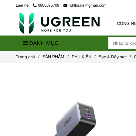
Liên hệ
0906375709
hd4ksale@gmail.com
CÔNG N
DANH MỤC
Trang chủ
/
SẢN PHẨM
/
PHỤ KIỆN
/
Sạc & Dây sạc
/