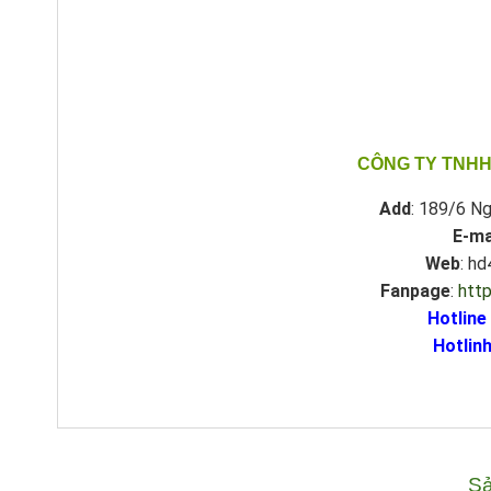
CÔNG TY TNHH
Add
: 189/6 Ng
E-ma
Web
: h
Fanpage
:
htt
Hotline
Hotlinh
Sả