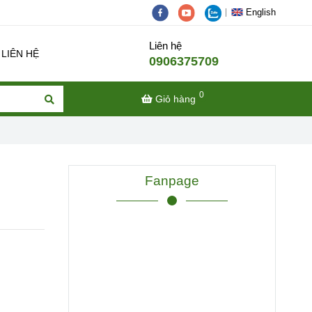
English
Liên hệ
LIÊN HỆ
0906375709
0
Giỏ hàng
Fanpage