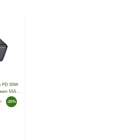
g PD 30W
reen 55530
-20%
đ