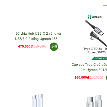
Bộ chia Hub USB-C 2 cổng và
Cáp sạc Type C bẻ góc
USB 3.0 2 cổng Ugreen 15395
2m Ugreen 5012
CM473
470.000đ
160.000đ
-14%
550.000đ
200.000đ