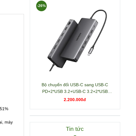
-26%
Bộ chuyển đổi USB-C sang USB-C
PD+2*USB 3.2+USB-C 3.2+2*USB
3.0+RJ45+2*HDMI+DP+SD/TF+3.5mm
2.200.000đ
hỗ trợ 4K Ugreen 15978 CM681
 51%
ại, máy
Tin tức