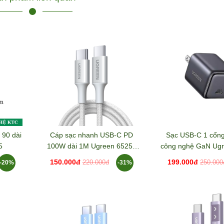
 90 dài
Cáp sạc nhanh USB-C PD
Sạc USB-C 1 cổn
5
100W dài 1M Ugreen 65255
công nghệ GaN Ug
L502
X513
150.000đ
199.000đ
-20%
-31%
220.000đ
250.000