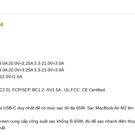
44
3.0A 20.0V=3.25A 3.3-21.0V=3.0A
3.0A 20.0V=3.25A 3.3-21.0V=3.0A
 12.0V=1.5A
C2.0), FCP/SCP, BC1.2--5V1.5A , UL,FCC, CE Certified
bị USB-C duy nhất để có mức sạc tối đa 65W. Sạc MacBook Air M2 lên
green cung cấp công suất sạc khổng lồ 65W; đủ để sạc nhanh điện tho
hất.