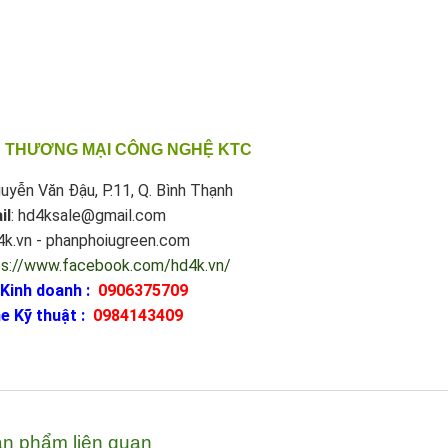
 THƯƠNG MẠI CÔNG NGHỆ KTC
uyễn Văn Đậu, P.11, Q. Bình Thạnh
il
: hd4ksale@gmail.com
d4k.vn - phanphoiugreen.com
ps://www.facebook.com/hd4k.vn/
 Kinh doanh :
0906375709
e Kỹ thuật :
0984143409
n phẩm liên quan