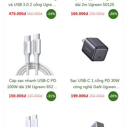
và USB 3.0 2 cổng Ugreen
dài 2m Ugreen 50125
15395 CM473
470.000đ
160.000đ
550.000đ
200.000đ
-14%
-20%
Cáp sạc nhanh USB-C PD
Sạc USB-C 1 cổng PD 30W
100W dài 1M Ugreen 65255
công nghệ GaN Ugreen
L502
55530 X513
150.000đ
199.000đ
220.000đ
250.000đ
-31%
-20%