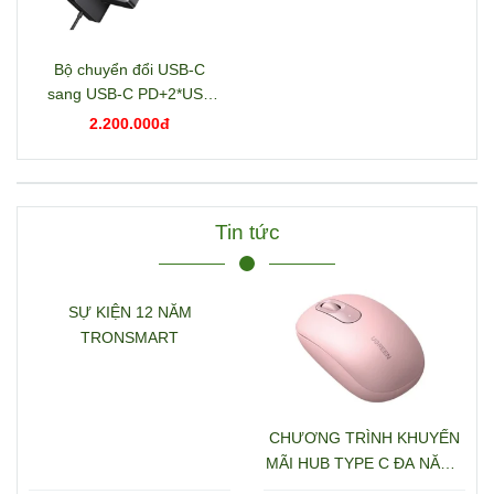
Bộ chuyển đổi USB-C
sang USB-C PD+2*USB
3.2+USB-C 3.2+2*USB
2.200.000đ
3.0+RJ45+2*HDMI+DP+S
D/TF+3.5mm hỗ trợ 4K
Ugreen 15978 CM681
Tin tức
SỰ KIỆN 12 NĂM
TRONSMART
CHƯƠNG TRÌNH KHUYẾN
MÃI HUB TYPE C ĐA NĂNG
15600 + 15601