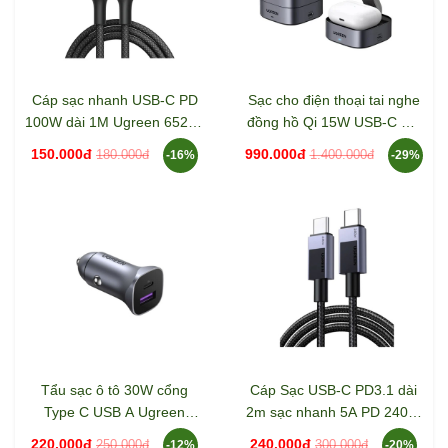
Cáp sạc nhanh USB-C PD
Sạc cho điện thoại tai nghe
100W dài 1M Ugreen 65249
đồng hồ Qi 15W USB-C PD
L502
Ugreen 35316 W702
150.000đ
990.000đ
180.000đ
1.400.000đ
-16%
-29%
Tẩu sạc ô tô 30W cổng
Cáp Sạc USB-C PD3.1 dài
Type C USB A Ugreen
2m sạc nhanh 5A PD 240W
40858 CD130
Ugreen 45068 L513
220.000đ
240.000đ
250.000đ
300.000đ
-12%
-20%