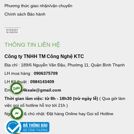
Phương thức giao nhận/vận chuyển
Chính sách Bảo hành
THÔNG TIN LIÊN HỆ
Công ty TNHH TM Công Nghệ KTC
Địa chỉ : 189/6 Nguyễn Văn Đậu, Phường 11, Quận Bình Thạnh
LH mua hàng :
0906375709
LH Kỹ thuật :
0984143409
Email:
hd4ksale@gmail.com
Thời gian làm việc: từ 8h - 18h30 (trừ ngày lễ)
( Qua giờ làm
việc goi số hotline hỗ trợ tới 21h )
Ngoài giờ & chủ nhật: Đặt hàng Online hay Gọi số Hotline