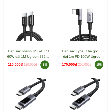
Cáp sạc nhanh USB-C PD
Cáp sạc Type C bẻ góc 90
60W dài 1M Ugreen 35254
dài 1m PD 100W Ugreen
L501
70643 US334
110.000đ
170.000đ
120.000đ
200.000đ
-8%
-15%