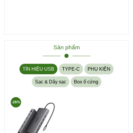
Sản phẩm
TÍN HIỆU USB
TYPE-C
PHỤ KIỆN
Sạc & Dây sạc
Box ổ cứng
-26%