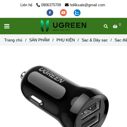
Liên hệ
0906375709
hd4ksale@gmail.com
0
MENU
Trang chủ
/
SẢN PHẨM
/
PHỤ KIỆN
/
Sạc & Dây sạc
/
Sạc đi