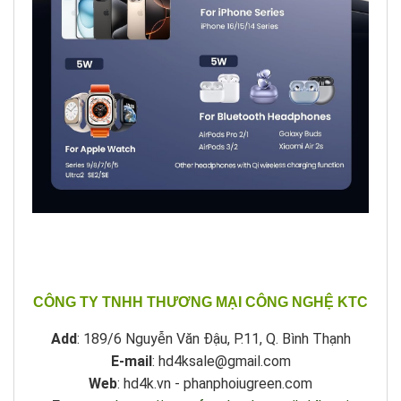
CÔNG TY TNHH THƯƠNG MẠI CÔNG NGHỆ KTC
Add
: 189/6 Nguyễn Văn Đậu, P.11, Q. Bình Thạnh
E-mail
: hd4ksale@gmail.com
Web
: hd4k.vn - phanphoiugreen.com