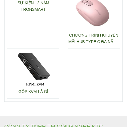
SỰ KIỆN 12 NĂM
TRONSMART
CHƯƠNG TRÌNH KHUYẾN
MÃI HUB TYPE C ĐA NĂNG
15600 + 15601
GỘP KVM LÀ GÌ
CÔNG TY TNHH TM CÔNG NGHỆ KTC