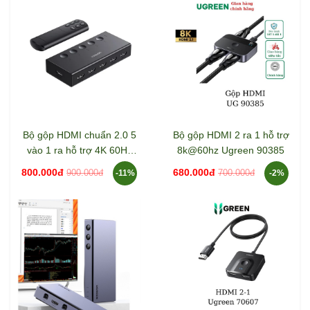
Bộ gộp HDMI chuẩn 2.0 5
Bộ gộp HDMI 2 ra 1 hỗ trợ
vào 1 ra hỗ trợ 4K 60Hz
8k@60hz Ugreen 90385
Ugreen 90512
800.000đ
680.000đ
900.000đ
700.000đ
-11%
-2%