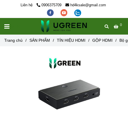
Liên hệ
0906375709
hd4ksale@gmail.com
0
MENU
Trang chủ
/
SẢN PHẨM
/
TÍN HIỆU HDMI
/
GỘP HDMI
/
Bộ g