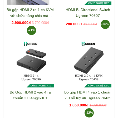
Bộ gộp HDMI 2 ra 1 có KVM
HDMI Bi-Directional Switch
với chức năng chia màn
Ugreen 70607
hình Ugreen 80187
2.900.000đ
3.700.000đ
280.000đ
380.000đ
-26%
-21%
Bộ Gộp HDMI 2 vào 4 ra
Bộ gộp HDMI 4 vào 1 chuẩn
chuẩn 2.0 4K@60Hz
2.0 hỗ trợ 4K Ugreen 70439
Ugreen 70690
1.650.000đ
1.890.000đ
-12%