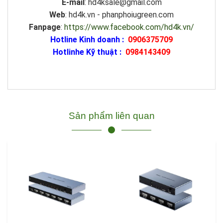
E-mail
: hd4ksale@gmail.com
Web
: hd4k.vn - phanphoiugreen.com
Fanpage
:
https://www.facebook.com/hd4k.vn/
Hotline Kinh doanh :
0906375709
Hotlinhe Kỹ thuật :
0984143409
Sản phẩm liên quan