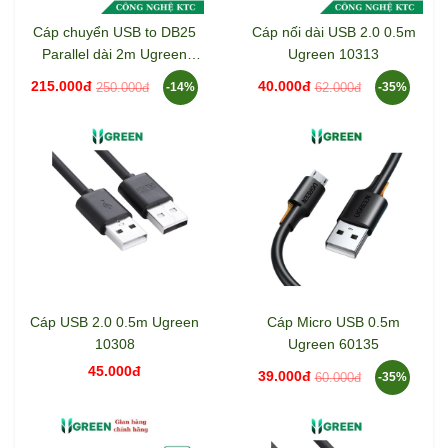
Cáp chuyển USB to DB25
Cáp nối dài USB 2.0 0.5m
Parallel dài 2m Ugreen
Ugreen 10313
20224
215.000đ
40.000đ
250.000đ
62.000đ
-14%
-35%
Cáp USB 2.0 0.5m Ugreen
Cáp Micro USB 0.5m
10308
Ugreen 60135
45.000đ
39.000đ
60.000đ
-35%