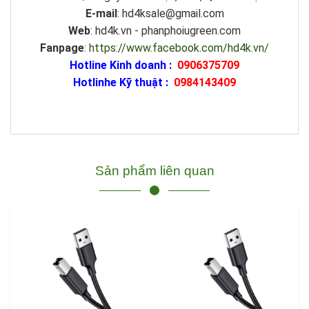
E-mail
: hd4ksale@gmail.com
Web
: hd4k.vn - phanphoiugreen.com
Fanpage
:
https://www.facebook.com/hd4k.vn/
Hotline Kinh doanh :
0906375709
Hotlinhe Kỹ thuật :
0984143409
Sản phẩm liên quan