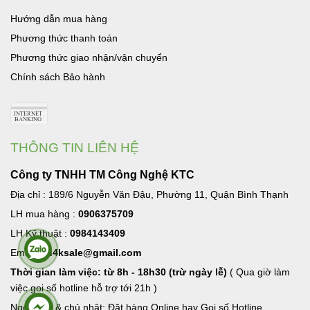
Hướng dẫn mua hàng
Phương thức thanh toán
Phương thức giao nhận/vận chuyển
Chính sách Bảo hành
THÔNG TIN LIÊN HỆ
Công ty TNHH TM Công Nghệ KTC
Địa chỉ : 189/6 Nguyễn Văn Đậu, Phường 11, Quận Bình Thạnh
LH mua hàng :
0906375709
LH Kỹ thuật :
0984143409
Email:
hd4ksale@gmail.com
Thời gian làm việc: từ 8h - 18h30 (trừ ngày lễ)
( Qua giờ làm
việc goi số hotline hỗ trợ tới 21h )
Ngoài giờ & chủ nhật: Đặt hàng Online hay Gọi số Hotline