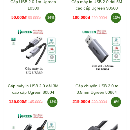
Cáp USB 2.0 1m Ugreen
Cáp máy in USB 2.0 dài 5M
10309
cao cấp Ugreen 90560
50.000đ
190.000đ
60.000đ
220.000đ
-16%
-13%
Cáp máy in USB 2.0 dài 3M
Cáp chuyển USB 2.0 to
cao cấp Ugreen 80804
3.5mm Ugreen 80864
125.000đ
219.000đ
145.000đ
220.000đ
-13%
-0%