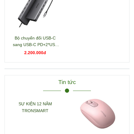
Bộ chuyển đổi USB-C
sang USB-C PD+2*USB
3.2+USB-C 3.2+2*USB
2.200.000đ
3.0+RJ45+2*HDMI+DP+S
D/TF+3.5mm hỗ trợ 4K
Ugreen 15978 CM681
Tin tức
SỰ KIỆN 12 NĂM
TRONSMART