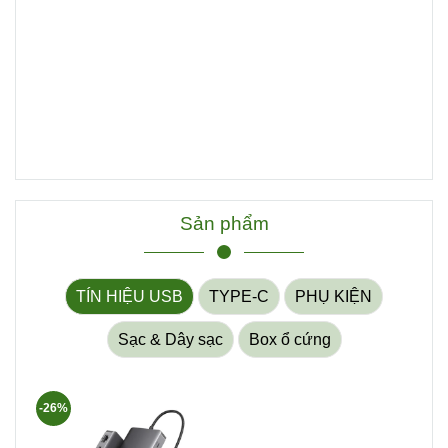
Sản phẩm
TÍN HIỆU USB
TYPE-C
PHỤ KIỆN
Sạc & Dây sạc
Box ổ cứng
-26%