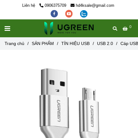
Liên hệ
0906375709
hd4ksale@gmail.com
0
MENU
Trang chủ
/
SẢN PHẨM
/
TÍN HIỆU USB
/
USB 2.0
/
Cáp USB