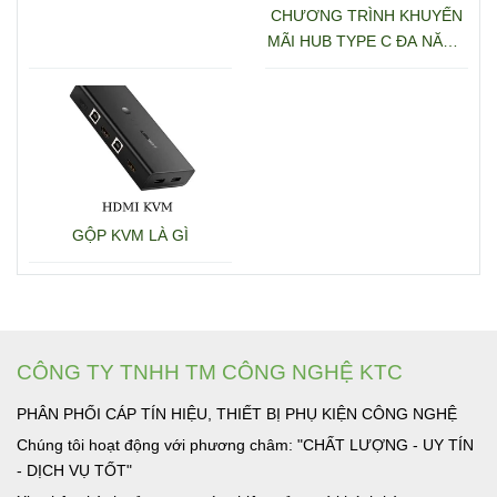
CHƯƠNG TRÌNH KHUYẾN
MÃI HUB TYPE C ĐA NĂNG
15600 + 15601
GỘP KVM LÀ GÌ
CÔNG TY TNHH TM CÔNG NGHỆ KTC
PHÂN PHỐI CÁP TÍN HIỆU, THIẾT BỊ PHỤ KIỆN CÔNG NGHỆ
Chúng tôi hoạt động với phương châm: "CHẤT LƯỢNG - UY TÍN
- DỊCH VỤ TỐT"