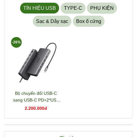
TÍN HIỆU USB
TYPE-C
PHỤ KIỆN
Sạc & Dây sạc
Box ổ cứng
-26%
Bộ chuyển đổi USB-C
sang USB-C PD+2*USB
3.2+USB-C 3.2+2*USB
2.200.000đ
3.0+RJ45+2*HDMI+DP+S
D/TF+3.5mm hỗ trợ 4K
Ugreen 15978 CM681