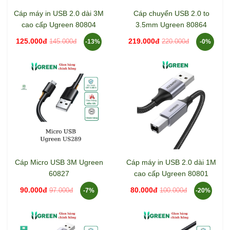
Cáp máy in USB 2.0 dài 3M
Cáp chuyển USB 2.0 to
cao cấp Ugreen 80804
3.5mm Ugreen 80864
125.000đ
219.000đ
145.000đ
220.000đ
-13%
-0%
Cáp Micro USB 3M Ugreen
Cáp máy in USB 2.0 dài 1M
60827
cao cấp Ugreen 80801
90.000đ
80.000đ
97.000đ
100.000đ
-7%
-20%