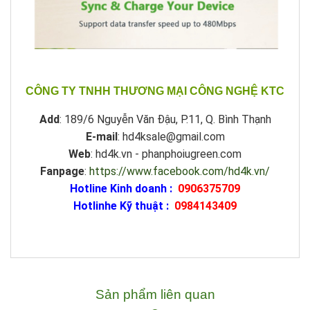
CÔNG TY TNHH THƯƠNG MẠI CÔNG NGHỆ KTC
Add
: 189/6 Nguyễn Văn Đậu, P.11, Q. Bình Thạnh
E-mail
: hd4ksale@gmail.com
Web
: hd4k.vn - phanphoiugreen.com
Fanpage
:
https://www.facebook.com/hd4k.vn/
Hotline Kinh doanh :
0906375709
Hotlinhe Kỹ thuật :
0984143409
Sản phẩm liên quan