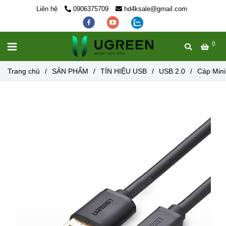
Liên hệ
0906375709
hd4ksale@gmail.com
0
MENU
Trang chủ
/
SẢN PHẨM
/
TÍN HIỆU USB
/
USB 2.0
/
Cáp Min