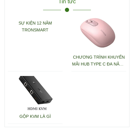
Tin tức
SỰ KIỆN 12 NĂM
TRONSMART
CHƯƠNG TRÌNH KHUYẾN
MÃI HUB TYPE C ĐA NĂNG
15600 + 15601
GỘP KVM LÀ GÌ