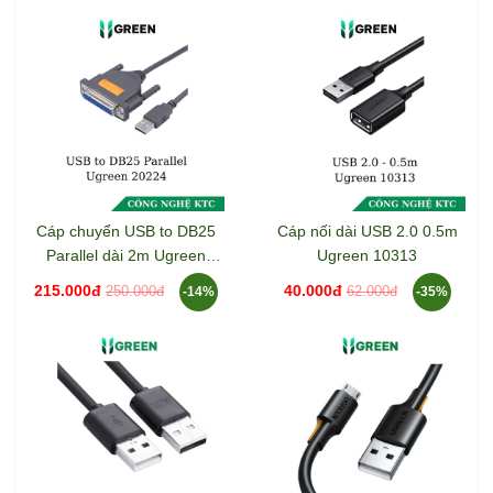
Cáp chuyển USB to DB25
Cáp nối dài USB 2.0 0.5m
Parallel dài 2m Ugreen
Ugreen 10313
20224
215.000đ
40.000đ
250.000đ
62.000đ
-14%
-35%