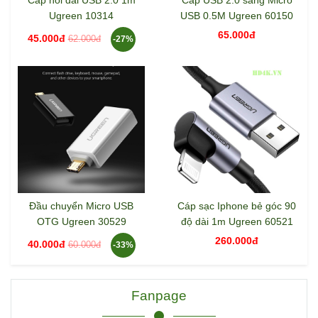
Ugreen 10314
USB 0.5M Ugreen 60150
65.000đ
45.000đ
62.000đ
-27%
Đầu chuyển Micro USB
Cáp sạc Iphone bẻ góc 90
OTG Ugreen 30529
độ dài 1m Ugreen 60521
260.000đ
40.000đ
60.000đ
-33%
Fanpage