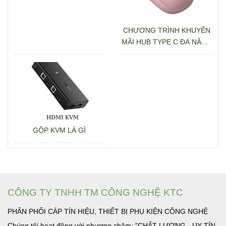
CHƯƠNG TRÌNH KHUYẾN
MÃI HUB TYPE C ĐA NĂNG
15600 + 15601
GỘP KVM LÀ GÌ
CÔNG TY TNHH TM CÔNG NGHỆ KTC
PHÂN PHỐI CÁP TÍN HIỆU, THIẾT BỊ PHỤ KIỆN CÔNG NGHỆ
Chúng tôi hoạt động với phương châm: "CHẤT LƯỢNG - UY TÍN