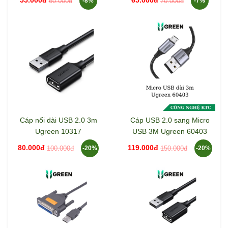
55.000đ
65.000đ
60.000đ
70.000đ
-8%
-7%
Cáp nối dài USB 2.0 3m
Cáp USB 2.0 sang Micro
Ugreen 10317
USB 3M Ugreen 60403
80.000đ
119.000đ
100.000đ
150.000đ
-20%
-20%