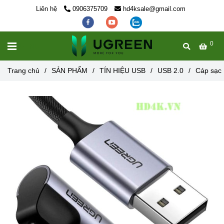
Liên hệ
0906375709
hd4ksale@gmail.com
0
MENU
Trang chủ
/
SẢN PHẨM
/
TÍN HIỆU USB
/
USB 2.0
/
Cáp sạc 