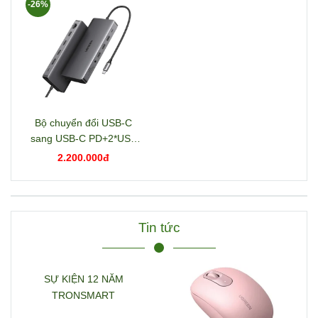
-26%
Bộ chuyển đổi USB-C
sang USB-C PD+2*USB
3.2+USB-C 3.2+2*USB
2.200.000đ
3.0+RJ45+2*HDMI+DP+S
D/TF+3.5mm hỗ trợ 4K
Ugreen 15978 CM681
Tin tức
SỰ KIỆN 12 NĂM
TRONSMART