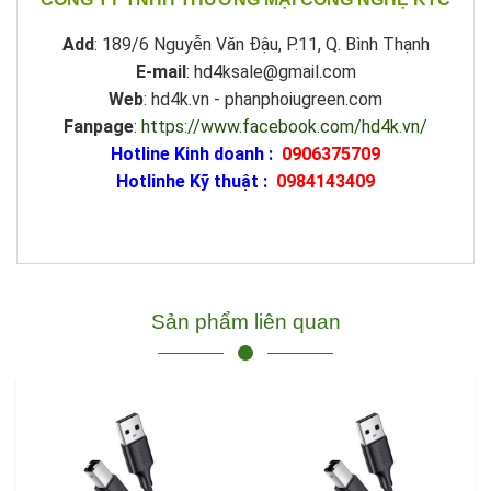
Add
: 189/6 Nguyễn Văn Đậu, P.11, Q. Bình Thạnh
E-mail
: hd4ksale@gmail.com
Web
: hd4k.vn - phanphoiugreen.com
Fanpage
:
https://www.facebook.com/hd4k.vn/
Hotline Kinh doanh :
0906375709
Hotlinhe Kỹ thuật :
0984143409
Sản phẩm liên quan