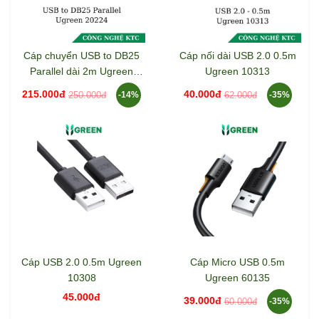
Cáp chuyển USB to DB25
Cáp nối dài USB 2.0 0.5m
Parallel dài 2m Ugreen
Ugreen 10313
20224
215.000đ
40.000đ
250.000đ
62.000đ
-14%
-35%
Cáp USB 2.0 0.5m Ugreen
Cáp Micro USB 0.5m
10308
Ugreen 60135
45.000đ
39.000đ
60.000đ
-35%