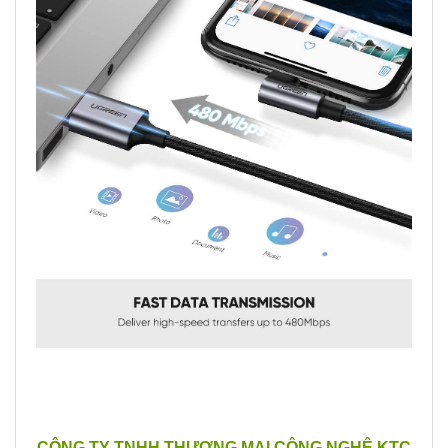
CÔNG TY TNHH THƯƠNG MẠI CÔNG NGHỆ KTC