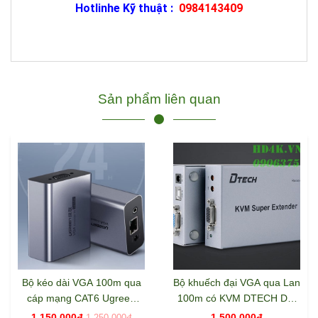
Hotlinhe Kỹ thuật :
0984143409
Sản phẩm liên quan
Bộ kéo dài VGA 100m qua
Bộ khuếch đại VGA qua Lan
cáp mạng CAT6 Ugreen
100m có KVM DTECH DT-
60533
7044
1.150.000đ
1.500.000đ
1.250.000đ