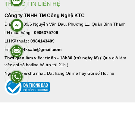
THÔNG TIN LIÊN HỆ
Công ty TNHH TM Công Nghệ KTC
Địa chỉ : 189/6 Nguyễn Văn Đậu, Phường 11, Quận Bình Thạnh
LH mua hàng :
0906375709
LH Kỹ thuật :
0984143409
Email:
hd4ksale@gmail.com
Thời gian làm việc: từ 8h - 18h30 (trừ ngày lễ)
( Qua giờ làm
việc goi số hotline hỗ trợ tới 21h )
Ngoài giờ & chủ nhật: Đặt hàng Online hay Gọi số Hotline