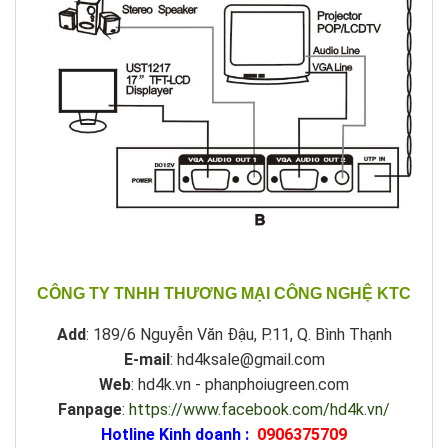
CÔNG TY TNHH THƯƠNG MẠI CÔNG NGHỆ KTC
Add
: 189/6 Nguyễn Văn Đậu, P.11, Q. Bình Thạnh
E-mail
: hd4ksale@gmail.com
Web
: hd4k.vn - phanphoiugreen.com
Fanpage
:
https://www.facebook.com/hd4k.vn/
Hotline Kinh doanh :
0906375709