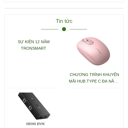
D/TF+3.5mm hỗ trợ 4K
Ugreen 15978 CM681
Tin tức
SỰ KIỆN 12 NĂM
TRONSMART
CHƯƠNG TRÌNH KHUYẾN
MÃI HUB TYPE C ĐA NĂNG
15600 + 15601