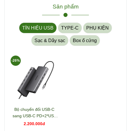
Sản phẩm
TÍN HIỆU USB
TYPE-C
PHỤ KIỆN
Sạc & Dây sạc
Box ổ cứng
-26%
Bộ chuyển đổi USB-C
sang USB-C PD+2*USB
3.2+USB-C 3.2+2*USB
2.200.000đ
3.0+RJ45+2*HDMI+DP+S