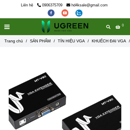
Liên hệ
0906375709
hd4ksale@gmail.com
0
MENU
Trang chủ
/
SẢN PHẨM
/
TÍN HIỆU VGA
/
KHUẾCH ĐẠI VGA
/