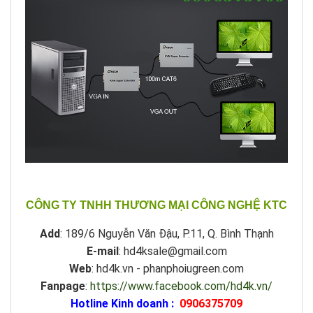
CÔNG TY TNHH THƯƠNG MẠI CÔNG NGHỆ KTC
Add
: 189/6 Nguyễn Văn Đậu, P.11, Q. Bình Thạnh
E-mail
: hd4ksale@gmail.com
Web
: hd4k.vn - phanphoiugreen.com
Fanpage
:
https://www.facebook.com/hd4k.vn/
Hotline Kinh doanh :
0906375709