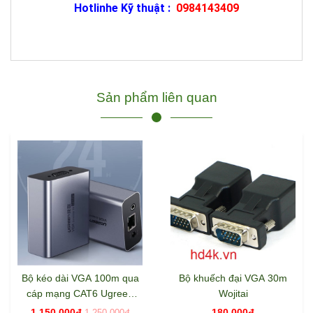
Hotlinhe Kỹ thuật :
0984143409
Sản phẩm liên quan
Bộ kéo dài VGA 100m qua
Bộ khuếch đại VGA 30m
cáp mạng CAT6 Ugreen
Wojitai
60533
1.150.000đ
180.000đ
1.250.000đ