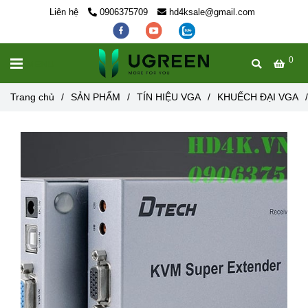
Liên hệ
0906375709
hd4ksale@gmail.com
0
MENU
Trang chủ
/
SẢN PHẨM
/
TÍN HIỆU VGA
/
KHUẾCH ĐẠI VGA
/