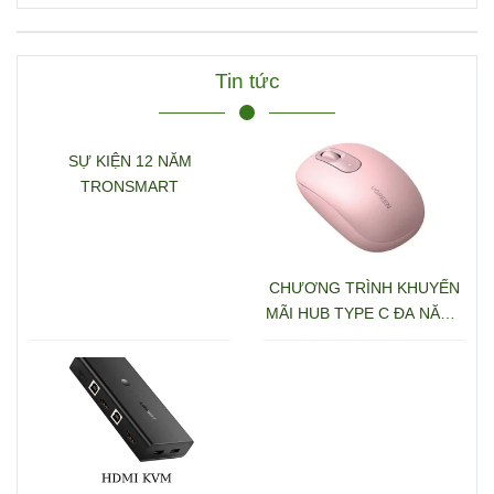
D/TF+3.5mm hỗ trợ 4K
Ugreen 15978 CM681
Tin tức
SỰ KIỆN 12 NĂM
TRONSMART
CHƯƠNG TRÌNH KHUYẾN
MÃI HUB TYPE C ĐA NĂNG
15600 + 15601