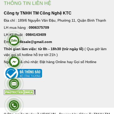
THÔNG TIN LIÊN HỆ
Công ty TNHH TM Công Nghệ KTC
Địa chỉ : 189/6 Nguyễn Văn Đậu, Phường 11, Quận Bình Thạnh
LH mua hàng :
0906375709
LH Kỹ thuật :
0984143409
Email:
hd4ksale@gmail.com
Thời gian làm việc: từ 8h - 18h30 (trừ ngày lễ)
( Qua giờ làm
việc goi số hotline hỗ trợ tới 21h )
Ngoài giờ & chủ nhật: Đặt hàng Online hay Gọi số Hotline