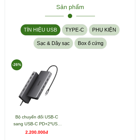
Sản phẩm
TÍN HIỆU USB
TYPE-C
PHỤ KIỆN
Sạc & Dây sạc
Box ổ cứng
-26%
Bộ chuyển đổi USB-C
sang USB-C PD+2*USB
3.2+USB-C 3.2+2*USB
2.200.000đ
3.0+RJ45+2*HDMI+DP+S