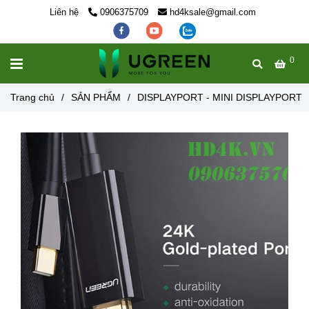
Liên hệ
0906375709
hd4ksale@gmail.com
0
MENU
Trang chủ
/
SẢN PHẨM
/
DISPLAYPORT - MINI DISPLAYPORT