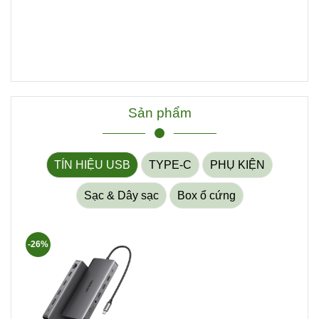
Sản phẩm
TÍN HIỆU USB
TYPE-C
PHỤ KIỆN
Sạc & Dây sạc
Box ổ cứng
-26%