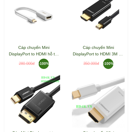
Cáp chuyển Mini
Cáp chuyển Mini
DisplayPort to HDMI hỗ trợ
DisplayPort to HDMI 3M 4K
4K màu trắng Ugreen
Ugreen 10455
280.000đ
350.000đ
-100%
-100%
40361