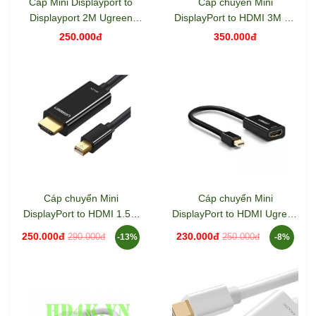
Cáp Mini Displayport to
Cáp chuyển Mini
Displayport 2M Ugreen
DisplayPort to HDMI 3M 4K
10433
Ugreen 10453
250.000đ
350.000đ
Cáp chuyển Mini
Cáp chuyển Mini
DisplayPort to HDMI 1.5M
DisplayPort to HDMI Ugreen
4K Ugreen 20848
40360 hỗ trợ 4K
250.000đ
230.000đ
290.000đ
250.000đ
-13%
-8%