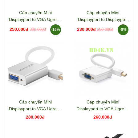
Cáp chuyển Mini
Cáp chuyển Mini
Displayport to VGA Ugreen
Displayport to Displayport
10459
dài 1.5M hỗ trợ 8K Ugreen
250.000đ
230.000đ
300.000đ
250.000đ
-16%
-8%
80663
Cáp chuyển Mini
Cáp chuyển Mini
Displayport to VGA Ugreen
Displayport to VGA Ugreen
10403
10438
280.000đ
260.000đ