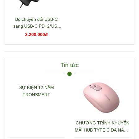
Bộ chuyển đổi USB-C
sang USB-C PD+2*USB
3.2+USB-C 3.2+2*USB
2.200.000đ
3.0+RJ45+2*HDMI+DP+S
D/TF+3.5mm hỗ trợ 4K
Ugreen 15978 CM681
Tin tức
SỰ KIỆN 12 NĂM
TRONSMART
CHƯƠNG TRÌNH KHUYẾN
MÃI HUB TYPE C ĐA NĂNG
15600 + 15601