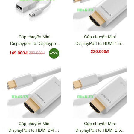
Cáp chuyển Mini
Cáp chuyển Mini
Displayport to Displayport
DisplayPort to HDMI 1.5M
âm Ugreen 10445
Ugreen 10449
220.000đ
149.000đ
200.000đ
-25%
Cáp chuyển Mini
Cáp chuyển Mini
DisplayPort to HDMI 2M 4K
DisplayPort to HDMI 1.5M