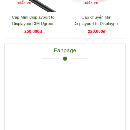
Cáp Mini Displayport to
Cáp chuyển Mini
Displayport 3M Ugreen
Displayport to Displayport
10423, ugreen 10434
1.5m Ugreen 10476
250.000đ
220.000đ
Fanpage