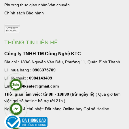
Phương thức giao nhận/vận chuyển
Chính sách Bảo hành
THÔNG TIN LIÊN HỆ
Công ty TNHH TM Công Nghệ KTC
Địa chỉ : 189/6 Nguyễn Văn Đậu, Phường 11, Quận Bình Thạnh
LH mua hàng :
0906375709
LH Kỹ thuật :
0984143409
Email:
hd4ksale@gmail.com
Thời gian làm việc: từ 8h - 18h30 (trừ ngày lễ)
( Qua giờ làm
việc goi số hotline hỗ trợ tới 21h )
Ngoài giờ & chủ nhật: Đặt hàng Online hay Gọi số Hotline