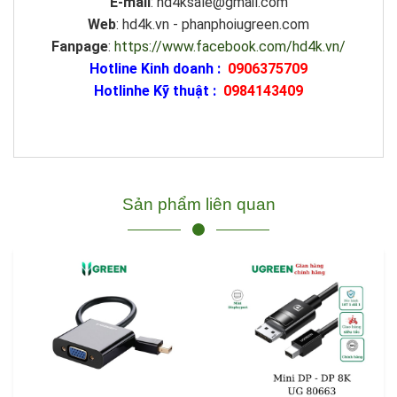
E-mail
: hd4ksale@gmail.com
Web
: hd4k.vn - phanphoiugreen.com
Fanpage
:
https://www.facebook.com/hd4k.vn/
Hotline Kinh doanh :
0906375709
Hotlinhe Kỹ thuật :
0984143409
Sản phẩm liên quan