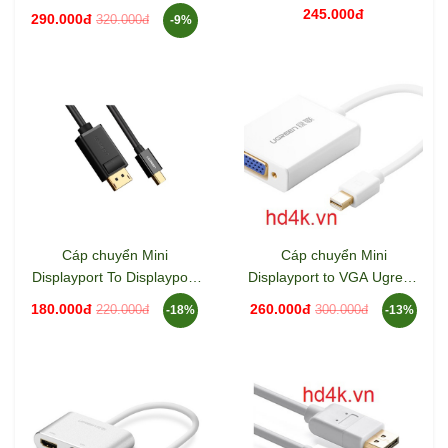
Ugreen 10452
4K Ugreen 20849
245.000đ
290.000đ
320.000đ
-9%
Cáp chuyển Mini
Cáp chuyển Mini
Displayport To Displayport
Displayport to VGA Ugreen
1.5m Ugreen 10477
10437
180.000đ
260.000đ
220.000đ
300.000đ
-18%
-13%