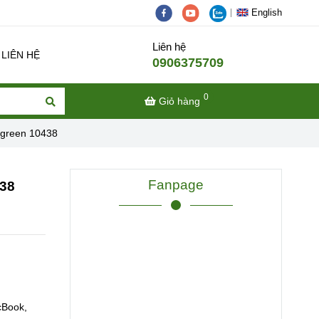
English
Liên hệ
LIÊN HỆ
0906375709
0
Giỏ hàng
Ugreen 10438
Fanpage
438
cBook,