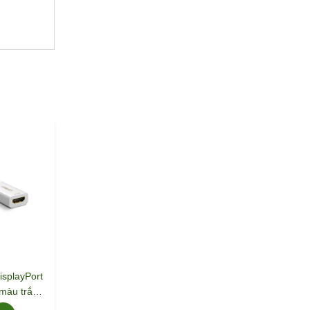
isplayPort
 màu trắng
361