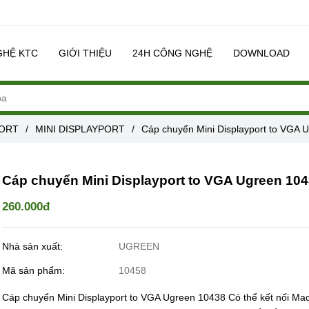
GHỆ KTC
GIỚI THIỆU
24H CÔNG NGHỆ
DOWNLOAD
PORT
/
MINI DISPLAYPORT
/
Cáp chuyển Mini Displayport to VGA 
Cáp chuyển Mini Displayport to VGA Ugreen 10
260.000đ
Nhà sản xuất:
UGREEN
Mã sản phẩm:
10458
Cáp chuyển Mini Displayport to VGA Ugreen 10438 Có thể kết nối Ma