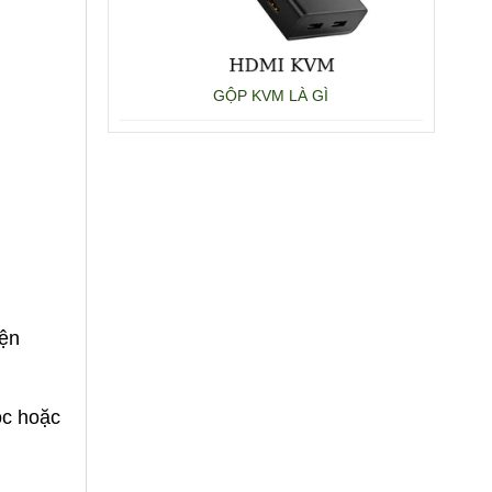
GỘP KVM LÀ GÌ
iện
ọc hoặc