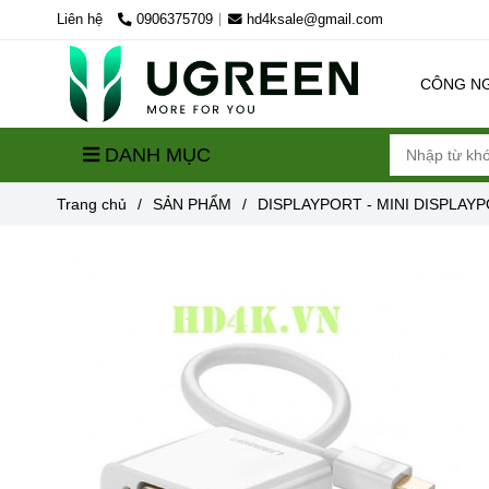
Liên hệ
0906375709
hd4ksale@gmail.com
CÔNG N
DANH MỤC
Trang chủ
/
SẢN PHẨM
/
DISPLAYPORT - MINI DISPLAY