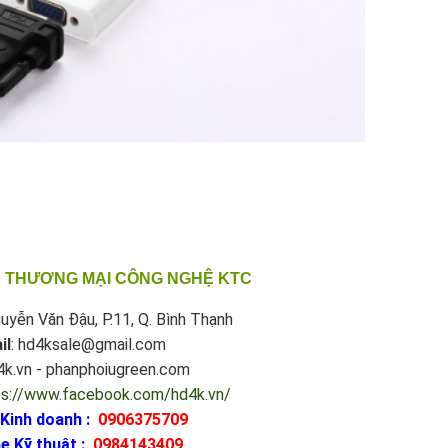
 THƯƠNG MẠI CÔNG NGHỆ KTC
uyễn Văn Đậu, P.11, Q. Bình Thạnh
il
: hd4ksale@gmail.com
d4k.vn - phanphoiugreen.com
ps://www.facebook.com/hd4k.vn/
 Kinh doanh :
0906375709
e Kỹ thuật :
0984143409