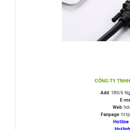
CÔNG TY TNHH
Add
: 189/6 Ng
E-ma
Web
: h
Fanpage
:
htt
Hotline
Hotlinh