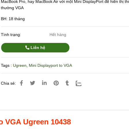
MacBook Pro, hay MacBook Air với một Mini DisplayPort để hiển thị t
thường VGA
BH: 18 tháng
Tình trạng:
Hết hàng
Liên hệ
Tags :
Ugreen
,
Mini Displayport to VGA
Chia sẻ:
to VGA Ugreen 10438