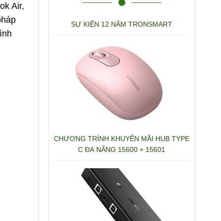
k Air,
pháp
SỰ KIỆN 12 NĂM TRONSMART
rình
CHƯƠNG TRÌNH KHUYẾN MÃI HUB TYPE
C ĐA NĂNG 15600 + 15601