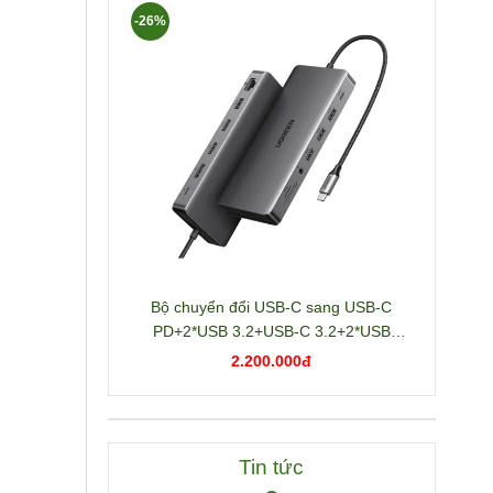
-26%
Bộ chuyển đổi USB-C sang USB-C
PD+2*USB 3.2+USB-C 3.2+2*USB
3.0+RJ45+2*HDMI+DP+SD/TF+3.5mm
2.200.000đ
hỗ trợ 4K Ugreen 15978 CM681
Tin tức