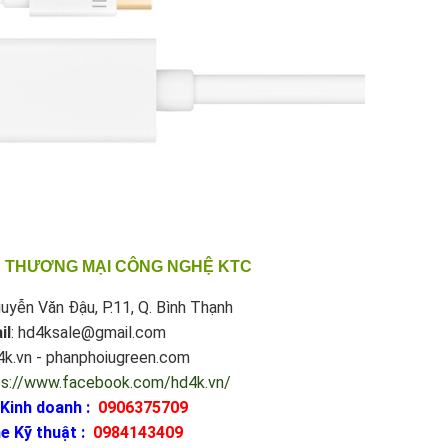
 THƯƠNG MẠI CÔNG NGHỆ KTC
uyễn Văn Đậu, P.11, Q. Bình Thạnh
il
: hd4ksale@gmail.com
d4k.vn - phanphoiugreen.com
ps://www.facebook.com/hd4k.vn/
 Kinh doanh :
0906375709
e Kỹ thuật :
0984143409