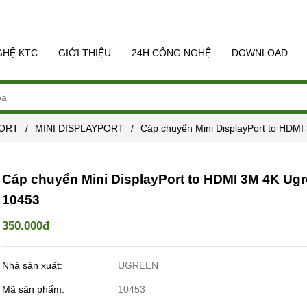
GHỆ KTC
GIỚI THIỆU
24H CÔNG NGHỆ
DOWNLOAD
PORT
/
MINI DISPLAYPORT
/
Cáp chuyển Mini DisplayPort to HDM
Cáp chuyển Mini DisplayPort to HDMI 3M 4K Ug
10453
350.000đ
Nhà sản xuất:
UGREEN
Mã sản phẩm:
10453