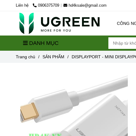
Liên hệ
0906375709
hd4ksale@gmail.com
CÔNG N
DANH MỤC
Trang chủ
/
SẢN PHẨM
/
DISPLAYPORT - MINI DISPLAY