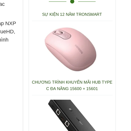
ac
SỰ KIỆN 12 NĂM TRONSMART
háp NXP
TrueHD,
hình
CHƯƠNG TRÌNH KHUYẾN MÃI HUB TYPE
C ĐA NĂNG 15600 + 15601