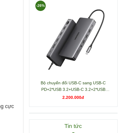
-26%
Bộ chuyển đổi USB-C sang USB-C
PD+2*USB 3.2+USB-C 3.2+2*USB
3.0+RJ45+2*HDMI+DP+SD/TF+3.5mm
2.200.000đ
hỗ trợ 4K Ugreen 15978 CM681
ng cực
Tin tức