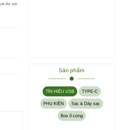
k Air với
Sản phẩm
TÍN HIỆU USB
TYPE-C
PHỤ KIỆN
Sạc & Dây sạc
Box ổ cứng