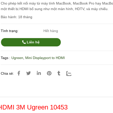
Cho phép kết nối máy từ máy tính MacBook, MacBook Pro hay MacBoo
một thiết bị HDMI bổ sung như một màn hình, HDTV, và máy chiếu.
Bảo hành: 18 tháng
Tình trạng:
Hết hàng
Liên hệ
Tags :
Ugreen
,
Mini Displayport to HDMI
Chia sẻ:
o HDMI 3M Ugreen 10453