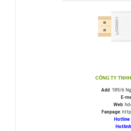
CÔNG TY TNHH
Add
: 189/6 Ng
E-ma
Web
: h
Fanpage
:
htt
Hotline
Hotlinh