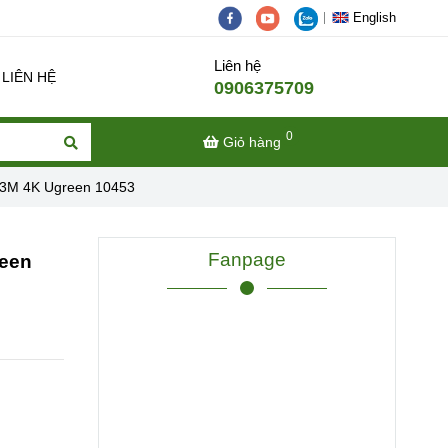
English
Liên hệ
LIÊN HỆ
0906375709
0
Giỏ hàng
I 3M 4K Ugreen 10453
Fanpage
reen