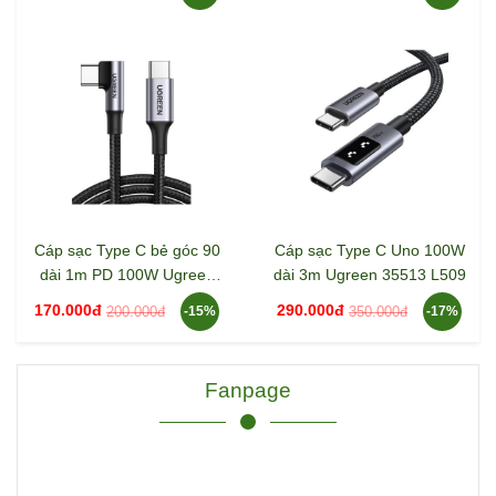
Cáp sạc Type C bẻ góc 90
Cáp sạc Type C Uno 100W
dài 1m PD 100W Ugreen
dài 3m Ugreen 35513 L509
70643 US334
170.000đ
290.000đ
200.000đ
350.000đ
-15%
-17%
Fanpage