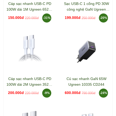
Cáp sạc nhanh USB-C PD
Sạc USB-C 1 cổng PD 30W
100W dài 1M Ugreen 65255
công nghệ GaN Ugreen
L502
55530 X513
150.000đ
199.000đ
220.000đ
250.000đ
-31%
-20%
Cáp sạc nhanh USB-C PD
Củ sạc nhanh GaN 65W
100W dài 2M Ugreen 35221
Ugreen 10335 CD244
L502
200.000đ
600.000đ
220.000đ
790.000đ
-9%
-24%