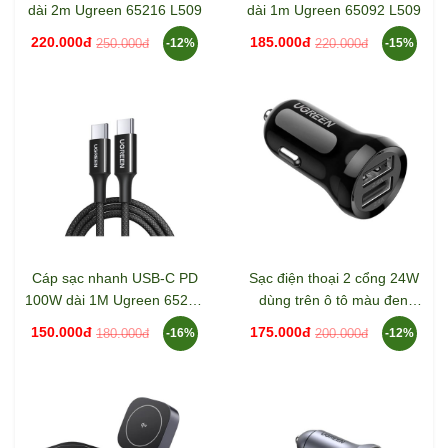
dài 2m Ugreen 65216 L509
dài 1m Ugreen 65092 L509
220.000đ
185.000đ
250.000đ
220.000đ
-12%
-15%
Cáp sạc nhanh USB-C PD
Sạc điện thoại 2 cổng 24W
100W dài 1M Ugreen 65249
dùng trên ô tô màu đen
L502
Ugreen 50875 ED018
150.000đ
175.000đ
180.000đ
200.000đ
-16%
-12%