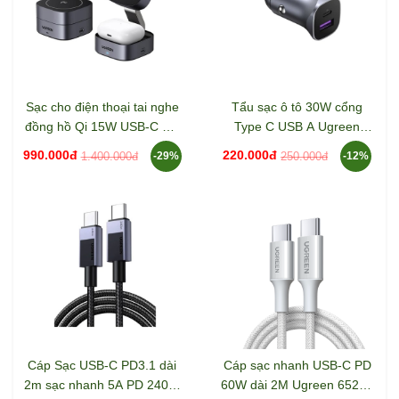
Sạc cho điện thoại tai nghe
Tẩu sạc ô tô 30W cổng
đồng hồ Qi 15W USB-C PD
Type C USB A Ugreen
Ugreen 35316 W702
40858 CD130
990.000đ
220.000đ
1.400.000đ
250.000đ
-29%
-12%
Cáp Sạc USB-C PD3.1 dài
Cáp sạc nhanh USB-C PD
2m sạc nhanh 5A PD 240W
60W dài 2M Ugreen 65248