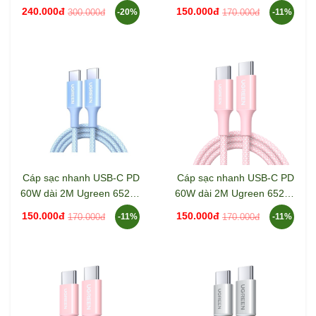
Ugreen 45068 L513
L501
240.000đ
150.000đ
300.000đ
170.000đ
-20%
-11%
Cáp sạc nhanh USB-C PD
Cáp sạc nhanh USB-C PD
60W dài 2M Ugreen 65247
60W dài 2M Ugreen 65246
L501
L501
150.000đ
150.000đ
170.000đ
170.000đ
-11%
-11%