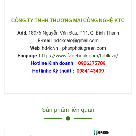
CÔNG TY TNHH THƯƠNG MẠI CÔNG NGHỆ KTC
Add
: 189/6 Nguyễn Văn Đậu, P.11, Q. Bình Thạnh
E-mail
: hd4ksale@gmail.com
Web
: hd4k.vn - phanphoiugreen.com
Fanpage
:
https://www.facebook.com/hd4k.vn/
Hotline Kinh doanh :
0906375709
Hotlinhe Kỹ thuật :
0984143409
Sản phẩm liên quan