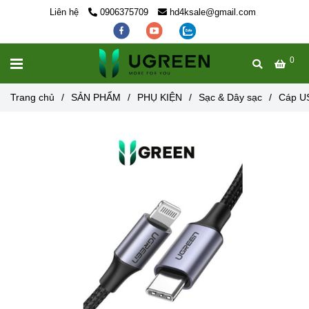
Liên hệ
0906375709
hd4ksale@gmail.com
0
MENU
Trang chủ
/
SẢN PHẨM
/
PHỤ KIỆN
/
Sạc & Dây sạc
/
Cáp US