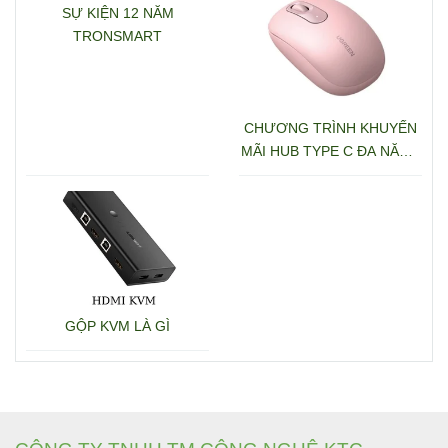
SỰ KIỆN 12 NĂM
TRONSMART
CHƯƠNG TRÌNH KHUYẾN
MÃI HUB TYPE C ĐA NĂNG
15600 + 15601
GỘP KVM LÀ GÌ