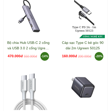
Bộ chia Hub USB-C 2 cổng
Cáp sạc Type C bẻ góc 90
và USB 3.0 2 cổng Ugreen
dài 2m Ugreen 50125
15395 CM473
470.000đ
160.000đ
550.000đ
200.000đ
-14%
-20%