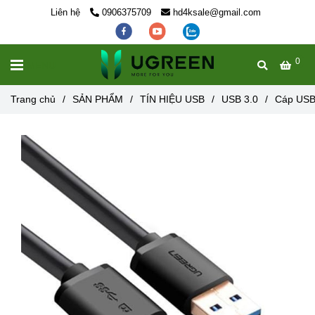
Liên hệ
0906375709
hd4ksale@gmail.com
0
MENU
Trang chủ
/
SẢN PHẨM
/
TÍN HIỆU USB
/
USB 3.0
/
Cáp USB 