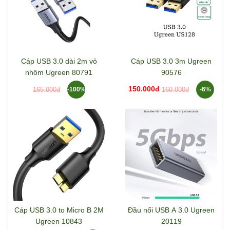
Cáp USB 3.0 dài 2m vỏ
Cáp USB 3.0 3m Ugreen
nhôm Ugreen 80791
90576
150.000đ
165.000đ
160.000đ
-100%
-6%
Cáp USB 3.0 to Micro B 2M
Đầu nối USB A 3.0 Ugreen
Ugreen 10843
20119