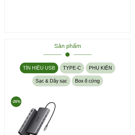
Sản phẩm
TÍN HIỆU USB
TYPE-C
PHỤ KIỆN
Sạc & Dây sạc
Box ổ cứng
-26%