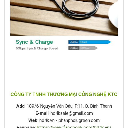
CÔNG TY TNHH THƯƠNG MẠI CÔNG NGHỆ KTC
Add
: 189/6 Nguyễn Văn Đậu, P.11, Q. Bình Thạnh
E-mail
: hd4ksale@gmail.com
Web
: hd4k.vn - phanphoiugreen.com
Fanpage
:
https://www.facebook.com/hd4k.vn/