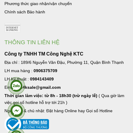
Phương thức giao nhận/vận chuyển
Chính sách Bảo hành
THÔNG TIN LIÊN HỆ
Công ty TNHH TM Công Nghệ KTC
Địa chỉ : 189/6 Nguyễn Văn Đậu, Phường 11, Quận Bình Thạnh
LH mua hàng :
0906375709
LH Kỹ thuật :
0984143409
Email:
hd4ksale@gmail.com
Thời gian làm việc: từ 8h - 18h30 (trừ ngày lễ)
( Qua giờ làm
việc goi số hotline hỗ trợ tới 21h )
Ngoài giờ & chủ nhật: Đặt hàng Online hay Gọi số Hotline