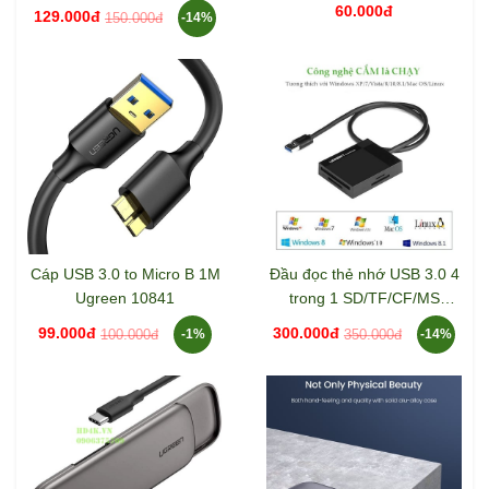
60.000đ
129.000đ
150.000đ
-14%
Cáp USB 3.0 to Micro B 1M
Đầu đọc thẻ nhớ USB 3.0 4
Ugreen 10841
trong 1 SD/TF/CF/MS
Ugreen 30229
99.000đ
300.000đ
100.000đ
350.000đ
-1%
-14%