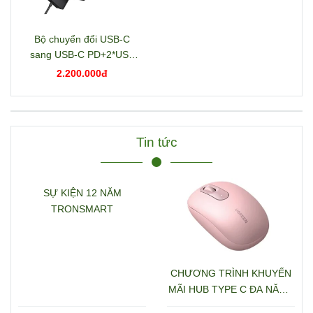
Bộ chuyển đổi USB-C
sang USB-C PD+2*USB
3.2+USB-C 3.2+2*USB
2.200.000đ
3.0+RJ45+2*HDMI+DP+S
D/TF+3.5mm hỗ trợ 4K
Ugreen 15978 CM681
Tin tức
SỰ KIỆN 12 NĂM
TRONSMART
CHƯƠNG TRÌNH KHUYẾN
MÃI HUB TYPE C ĐA NĂNG
15600 + 15601