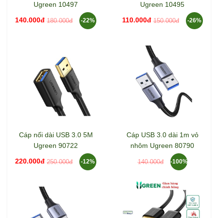
Ugreen 10497
Ugreen 10495
140.000đ
110.000đ
180.000đ
150.000đ
-22%
-26%
Cáp nối dài USB 3.0 5M
Cáp USB 3.0 dài 1m vỏ
Ugreen 90722
nhôm Ugreen 80790
220.000đ
250.000đ
140.000đ
-12%
-100%