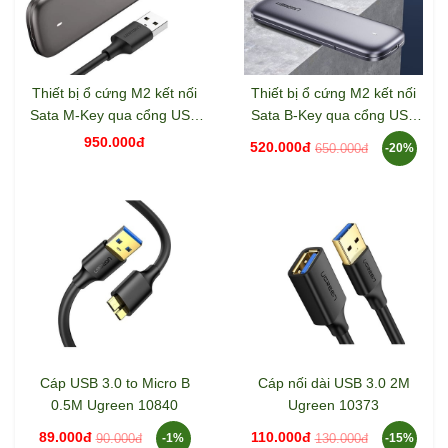
Thiết bị ổ cứng M2 kết nối
Thiết bị ổ cứng M2 kết nối
Sata M-Key qua cổng USB
Sata B-Key qua cổng USB
Ugreen 60354
Ugreen 60355
950.000đ
520.000đ
650.000đ
-20%
Cáp USB 3.0 to Micro B
Cáp nối dài USB 3.0 2M
0.5M Ugreen 10840
Ugreen 10373
89.000đ
110.000đ
90.000đ
130.000đ
-1%
-15%