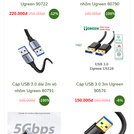
Ugreen 90722
nhôm Ugreen 80790
220.000đ
250.000đ
140.000đ
-12%
-100%
Cáp USB 3.0 dài 2m vỏ
Cáp USB 3.0 3m Ugreen
nhôm Ugreen 80791
90576
150.000đ
165.000đ
160.000đ
-100%
-6%