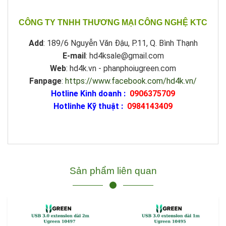
CÔNG TY TNHH THƯƠNG MẠI CÔNG NGHỆ KTC
Add
: 189/6 Nguyễn Văn Đậu, P.11, Q. Bình Thạnh
E-mail
: hd4ksale@gmail.com
Web
: hd4k.vn - phanphoiugreen.com
Fanpage
:
https://www.facebook.com/hd4k.vn/
Hotline Kinh doanh :
0906375709
Hotlinhe Kỹ thuật :
0984143409
Sản phẩm liên quan