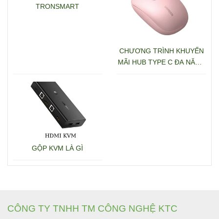
TRONSMART
CHƯƠNG TRÌNH KHUYẾN
MÃI HUB TYPE C ĐA NĂNG
15600 + 15601
GỘP KVM LÀ GÌ
CÔNG TY TNHH TM CÔNG NGHỆ KTC