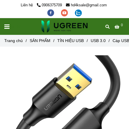
Liên hệ
0906375709
hd4ksale@gmail.com
0
MENU
Trang chủ
/
SẢN PHẨM
/
TÍN HIỆU USB
/
USB 3.0
/
Cáp USB 