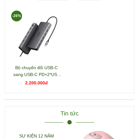
-26%
Bộ chuyển đổi USB-C
sang USB-C PD+2*USB
3.2+USB-C 3.2+2*USB
2.200.000đ
3.0+RJ45+2*HDMI+DP+S
D/TF+3.5mm hỗ trợ 4K
Ugreen 15978 CM681
Tin tức
SỰ KIỆN 12 NĂM