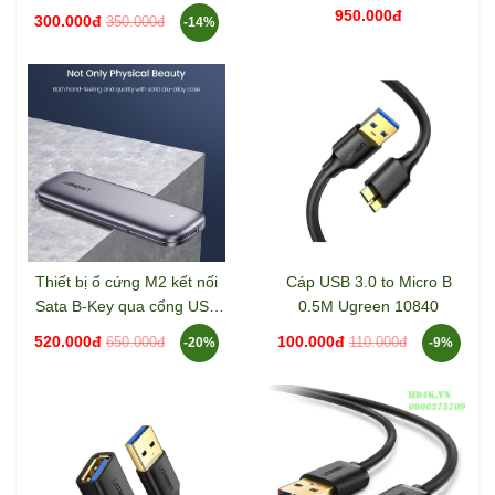
Ugreen 30229
Ugreen 60354
950.000đ
300.000đ
350.000đ
-14%
Thiết bị ổ cứng M2 kết nối
Cáp USB 3.0 to Micro B
Sata B-Key qua cổng USB
0.5M Ugreen 10840
Ugreen 60355
520.000đ
100.000đ
650.000đ
110.000đ
-20%
-9%