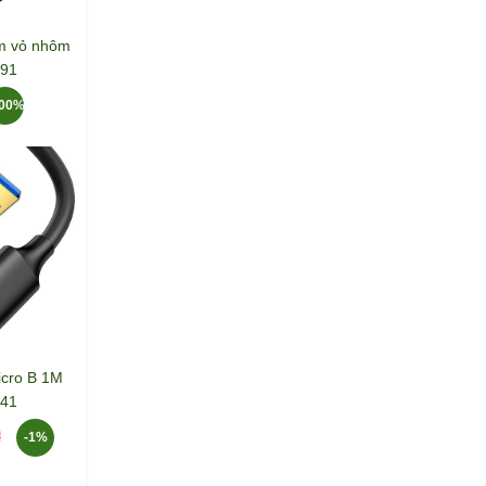
m vỏ nhôm
791
100%
icro B 1M
841
-1%
đ