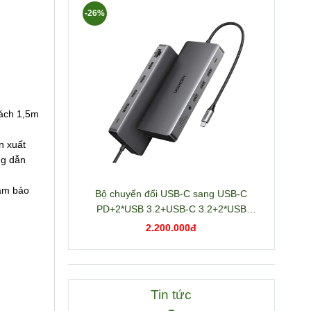
-26%
cách 1,5m
n xuất
ng dẫn
đảm bảo
Bộ chuyển đổi USB-C sang USB-C
PD+2*USB 3.2+USB-C 3.2+2*USB
3.0+RJ45+2*HDMI+DP+SD/TF+3.5mm
2.200.000đ
hỗ trợ 4K Ugreen 15978 CM681
Tin tức