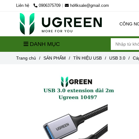
Liên hệ
0906375709
hd4ksale@gmail.com
CÔNG N
DANH MỤC
Trang chủ
/
SẢN PHẨM
/
TÍN HIỆU USB
/
USB 3.0
/
Cá