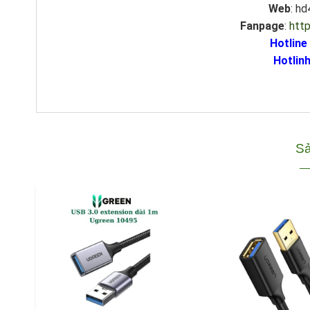
Web
: h
Fanpage
:
htt
Hotline
Hotlinh
Sả