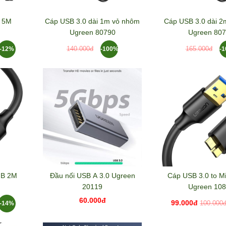
0 5M
Cáp USB 3.0 dài 1m vỏ nhôm
Cáp USB 3.0 dài 2
Ugreen 80790
Ugreen 80
-12%
-100%
-
140.000đ
165.000đ
 B 2M
Đầu nối USB A 3.0 Ugreen
Cáp USB 3.0 to M
20119
Ugreen 10
60.000đ
99.000đ
-14%
100.000