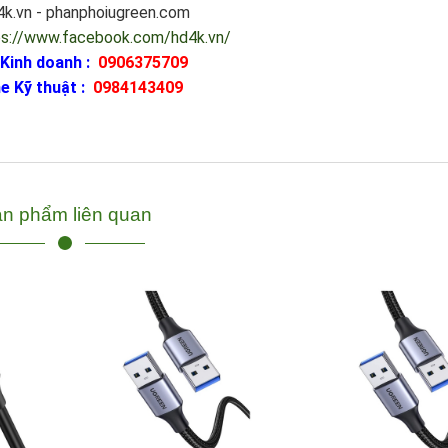
d4k.vn - phanphoiugreen.com
ps://www.facebook.com/hd4k.vn/
 Kinh doanh :
0906375709
e Kỹ thuật :
0984143409
n phẩm liên quan