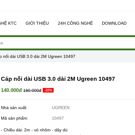
GHỆ KTC
GIỚI THIỆU
24H CÔNG NGHỆ
DOWNLOAD
p nối dài USB 3.0 dài 2M Ugreen 10497
Cáp nối dài USB 3.0 dài 2M Ugreen 10497
140.000đ
180.000đ
-22%
Nhà sản xuất:
UGREEN
Mã sản phẩm:
10497
- Chiều dài: 2m - vỏ nhôm - dây dù