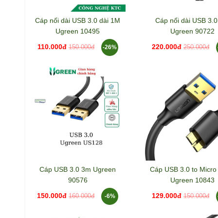
Cáp nối dài USB 3.0 dài 1M
Cáp nối dài USB 3.
Ugreen 10495
Ugreen 90722
110.000đ
220.000đ
-26%
150.000đ
250.000đ
Cáp USB 3.0 3m Ugreen
Cáp USB 3.0 to Micro
90576
Ugreen 10843
150.000đ
129.000đ
-6%
160.000đ
150.000đ