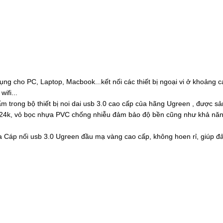
dụng cho PC, Laptop, Macbook...kết nối các thiết bị ngoại vi ở khoảng 
ifi...
m trong bộ thiết bị noi dai usb 3.0 cao cấp của hãng Ugreen , được sả
 24k, vỏ bọc nhựa PVC chống nhiễu đảm bảo độ bền cũng như khả nă
của Cáp nối usb 3.0 Ugreen đầu mạ vàng cao cấp, không hoen rỉ, giúp 