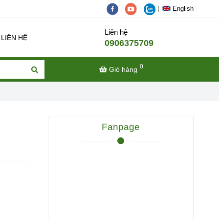
English
Liên hệ
LIÊN HỆ
0906375709
0
Giỏ hàng
Fanpage