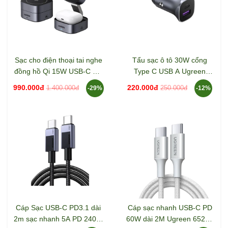
Sạc cho điện thoại tai nghe
Tẩu sạc ô tô 30W cổng
đồng hồ Qi 15W USB-C PD
Type C USB A Ugreen
Ugreen 35316 W702
40858 CD130
990.000đ
220.000đ
1.400.000đ
250.000đ
-29%
-12%
Cáp Sạc USB-C PD3.1 dài
Cáp sạc nhanh USB-C PD
2m sạc nhanh 5A PD 240W
60W dài 2M Ugreen 65248