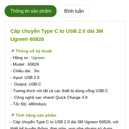
Thông tin sản phẩm
Bình luận
Cáp chuyển Type C to USB 2.0 dài 3M
Ugreen 60826
📌
Thông số kỹ thuật
- Hãng sx :
Ugreen
- Model : 60826
- Chiều dài : 3m
- Input: USB 2.0
- Output: USB-C
- Tương thích với tất cả các thiết bị dùng cổng USB-C
- Công nghệ sạc nhanh Quick Charge 3.0
- Tốc Độ: 480mbs/s
📌
Tính năng sản phẩm
- Cáp chuyển Type C to USB 2.0 dài 3M Ugreen 60826, với
thiết kế truyền thống, đơn giản, gọn nhẹ nhưng sủ dụng