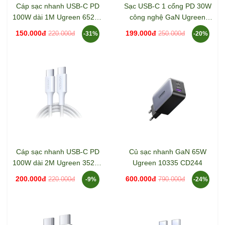
Cáp sạc nhanh USB-C PD
Sạc USB-C 1 cổng PD 30W
100W dài 1M Ugreen 65255
công nghệ GaN Ugreen
L502
55530 X513
150.000đ
199.000đ
220.000đ
250.000đ
-31%
-20%
Cáp sạc nhanh USB-C PD
Củ sạc nhanh GaN 65W
100W dài 2M Ugreen 35221
Ugreen 10335 CD244
L502
200.000đ
600.000đ
220.000đ
790.000đ
-9%
-24%