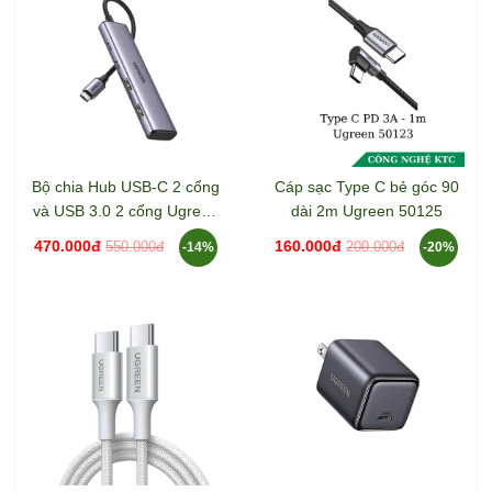
Bộ chia Hub USB-C 2 cổng
Cáp sạc Type C bẻ góc 90
và USB 3.0 2 cổng Ugreen
dài 2m Ugreen 50125
15395 CM473
470.000đ
160.000đ
550.000đ
200.000đ
-14%
-20%