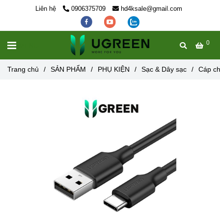
Liên hệ
0906375709
hd4ksale@gmail.com
0
MENU
Trang chủ
/
SẢN PHẨM
/
PHỤ KIỆN
/
Sạc & Dây sạc
/
Cáp ch