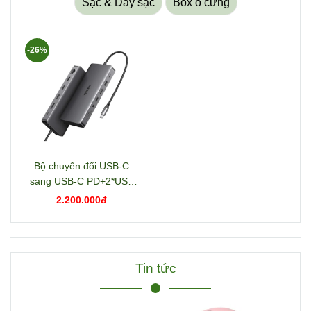
Sạc & Dây sạc
Box ổ cứng
-26%
Bộ chuyển đổi USB-C
sang USB-C PD+2*USB
3.2+USB-C 3.2+2*USB
2.200.000đ
3.0+RJ45+2*HDMI+DP+S
D/TF+3.5mm hỗ trợ 4K
Ugreen 15978 CM681
Tin tức