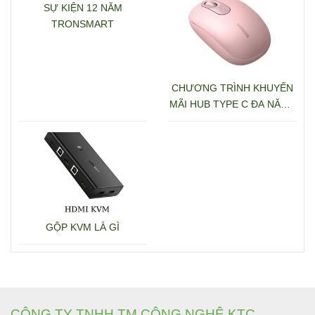
SỰ KIỆN 12 NĂM
TRONSMART
CHƯƠNG TRÌNH KHUYẾN
MÃI HUB TYPE C ĐA NĂNG
15600 + 15601
GỘP KVM LÀ GÌ
CÔNG TY TNHH TM CÔNG NGHỆ KTC