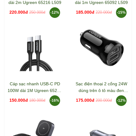
dài 2m Ugreen 65216 L509
dài 1m Ugreen 65092 L509
220.000đ
185.000đ
250.000đ
220.000đ
-12%
-15%
Cáp sạc nhanh USB-C PD
Sạc điện thoại 2 cổng 24W
100W dài 1M Ugreen 65249
dùng trên ô tô màu đen
L502
Ugreen 50875 ED018
150.000đ
175.000đ
180.000đ
200.000đ
-16%
-12%