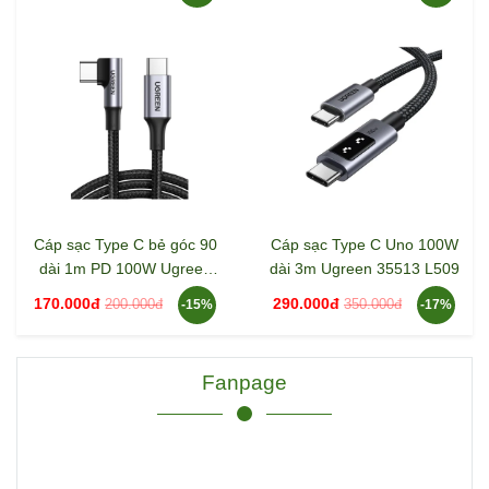
Cáp sạc Type C bẻ góc 90
Cáp sạc Type C Uno 100W
dài 1m PD 100W Ugreen
dài 3m Ugreen 35513 L509
70643 US334
170.000đ
290.000đ
200.000đ
350.000đ
-15%
-17%
Fanpage