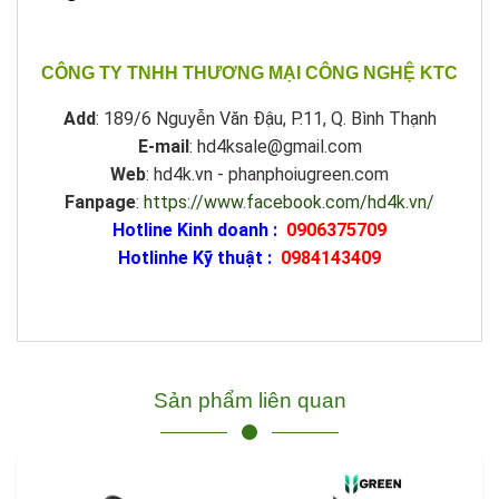
CÔNG TY TNHH THƯƠNG MẠI CÔNG NGHỆ KTC
Add
: 189/6 Nguyễn Văn Đậu, P.11, Q. Bình Thạnh
E-mail
: hd4ksale@gmail.com
Web
: hd4k.vn - phanphoiugreen.com
Fanpage
:
https://www.facebook.com/hd4k.vn/
Hotline Kinh doanh :
0906375709
Hotlinhe Kỹ thuật :
0984143409
Sản phẩm liên quan