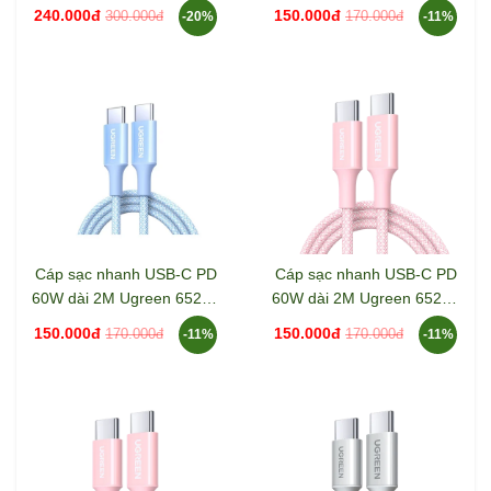
Ugreen 45068 L513
L501
240.000đ
150.000đ
300.000đ
170.000đ
-20%
-11%
Cáp sạc nhanh USB-C PD
Cáp sạc nhanh USB-C PD
60W dài 2M Ugreen 65247
60W dài 2M Ugreen 65246
L501
L501
150.000đ
150.000đ
170.000đ
170.000đ
-11%
-11%