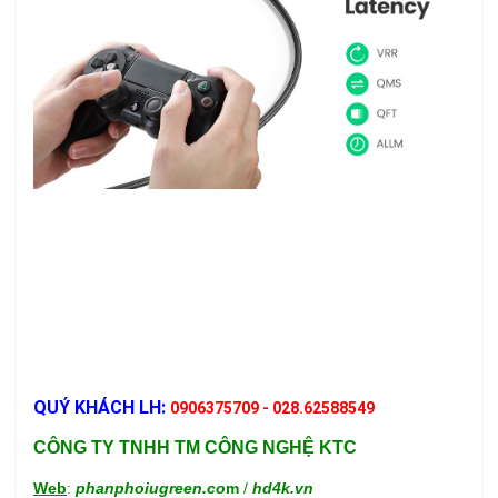
QUÝ KHÁCH LH:
0906375709 - 028.62588549
CÔNG TY TNHH TM CÔNG NGHỆ KTC
Web
:
phanphoiugreen.co
m
/
hd4k.vn