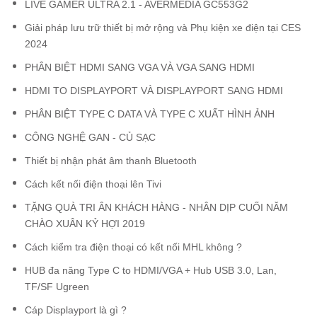
LIVE GAMER ULTRA 2.1 - AVERMEDIA GC553G2
Giải pháp lưu trữ thiết bị mở rộng và Phụ kiện xe điện tại CES
2024
PHÂN BIỆT HDMI SANG VGA VÀ VGA SANG HDMI
HDMI TO DISPLAYPORT VÀ DISPLAYPORT SANG HDMI
PHÂN BIỆT TYPE C DATA VÀ TYPE C XUẤT HÌNH ẢNH
CÔNG NGHỆ GAN - CỦ SẠC
Thiết bị nhận phát âm thanh Bluetooth
Cách kết nối điện thoại lên Tivi
TẶNG QUÀ TRI ÂN KHÁCH HÀNG - NHÂN DỊP CUỐI NĂM
CHÀO XUÂN KỶ HỢI 2019
Cách kiểm tra điện thoại có kết nối MHL không ?
HUB đa năng Type C to HDMI/VGA + Hub USB 3.0, Lan,
TF/SF Ugreen
Cáp Displayport là gì ?