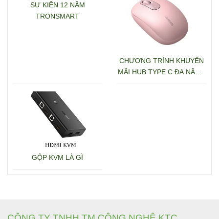
SỰ KIỆN 12 NĂM
TRONSMART
CHƯƠNG TRÌNH KHUYẾN
MÃI HUB TYPE C ĐA NĂNG
15600 + 15601
GỘP KVM LÀ GÌ
CÔNG TY TNHH TM CÔNG NGHỆ KTC